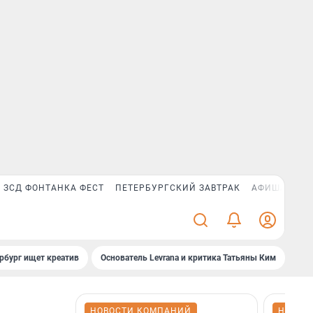
ЗСД ФОНТАНКА ФЕСТ
ПЕТЕРБУРГСКИЙ ЗАВТРАК
АФИША PLUS
рбург ищет креатив
Основатель Levrana и критика Татьяны Ким
Зач
НОВОСТИ КОМПАНИЙ
НОВОС