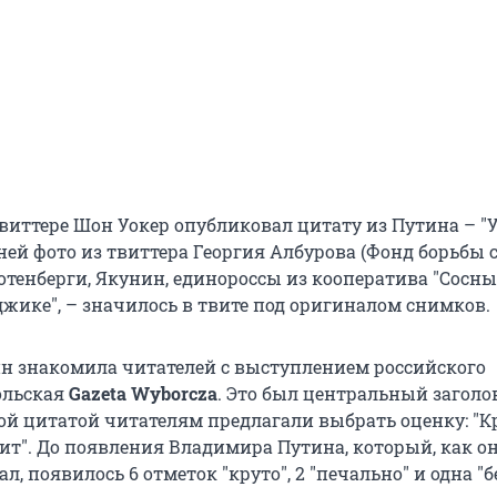
виттере Шон Уокер опубликовал цитату из Путина – "У
 ней фото из твиттера Георгия Албурова (Фонд борьбы 
отенберги, Якунин, единороссы из кооператива "Сосны
джике", – значилось в твите под оригиналом снимков.
н знакомила читателей с выступлением российского
ольская
Gazeta Wyborcza
. Это был центральный заголов
ой цитатой читателям предлагали выбрать оценку: "Кр
сит". До появления Владимира Путина, который, как он
л, появилось 6 отметок "круто", 2 "печально" и одна "б