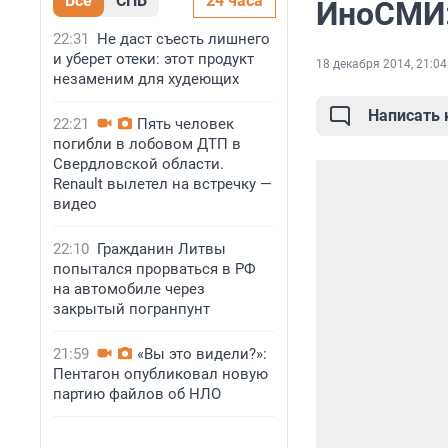
Все
СПБ
24 часа
ИноСМИ:
22:31
Не даст съесть лишнего
и уберет отеки: этот продукт
18 декабря 2014, 21:04
незаменим для худеющих
Написать
22:21
Пять человек
погибли в лобовом ДТП в
Свердловской области.
Renault вылетел на встречку —
видео
22:10
Гражданин Литвы
попытался прорваться в РФ
на автомобиле через
закрытый погранпунт
21:59
«Вы это видели?»:
Пентагон опубликовал новую
партию файлов об НЛО