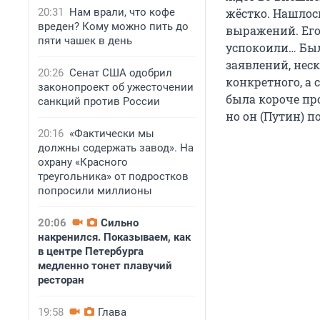
20:31
Нам врали, что кофе
жёстко. Нашлос
вреден? Кому можно пить до
выражений. Его 
пяти чашек в день
успокоили… Был
заявлений, нес
20:26
Сенат США одобрил
конкретного, а
законопроект об ужесточении
была короче про
санкций против России
но он (Путин) п
20:16
«Фактически мы
должны содержать завод». На
охрану «Красного
треугольника» от подростков
попросили миллионы
20:06
Сильно
накренился. Показываем, как
в центре Петербурга
медленно тонет плавучий
ресторан
19:58
Глава