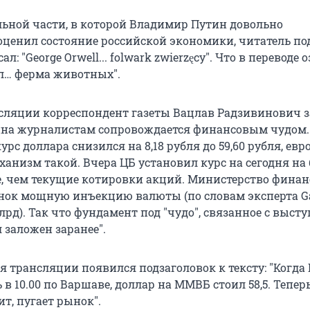
льной части, в которой Владимир Путин довольно
ценил состояние российской экономики, читатель по
ал: "George Orwell... folwark zwierzęcy". Что в переводе 
л… ферма животных".
нсляции корреспондент газеты Вацлав Радзивинович з
ина журналистам сопровождается финансовым чудом.
с доллара снизился на 8,18 рубля до 59,60 рубля, евро
 Механизм такой. Вчера ЦБ установил курс на сегодня на
, чем текущие котировки акций. Министерство финан
нок мощную инъекцию валюты (по словам эксперта G
лрд). Так что фундамент под "чудо", связанное с выст
 заложен заранее".
я трансляции появился подзаголовок к тексту: "Когда
 в 10.00 по Варшаве, доллар на ММВБ стоил 58,5. Теперь 
ит, пугает рынок".