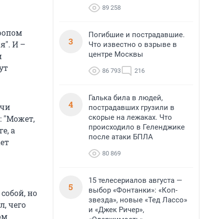
89 258
кропом
Погибшие и пострадавшие.
3
". И –
Что известно о взрыве в
центре Москвы
и
ут
86 793
216
Галька била в людей,
4
ечи
пострадавших грузили в
скорые на лежаках. Что
 "Может,
происходило в Геленджике
е, а
после атаки БПЛА
ает
80 869
15 телесериалов августа —
5
выбор «Фонтанки»: «Коп-
собой, но
звезда», новые «Тед Лассо»
л, чего
и «Джек Ричер»,
ом