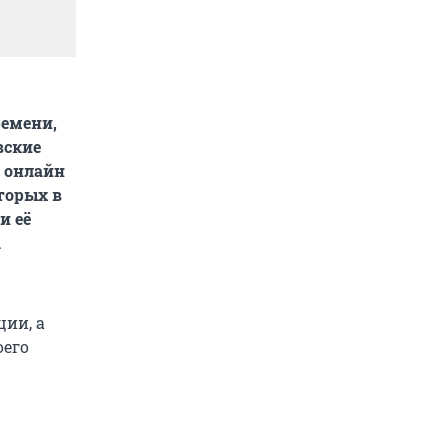
ремени,
вские
 онлайн
торых в
и её
а
ии, а
оего