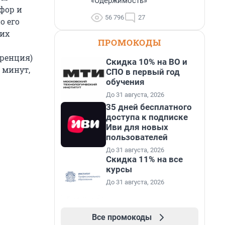
«Одержимость»
фор и
56 796
27
о его
ких
ПРОМОКОДЫ
еренция)
Скидка 10% на ВО и
 минут,
СПО в первый год
обучения
До 31 августа, 2026
35 дней бесплатного
доступа к подписке
Иви для новых
пользователей
До 31 августа, 2026
Скидка 11% на все
курсы
До 31 августа, 2026
Все промокоды