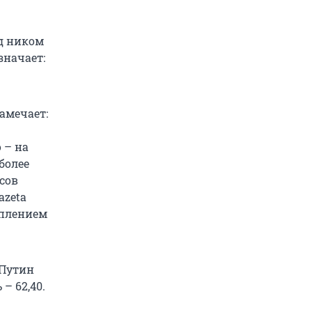
д ником
означает:
амечает:
 – на
 более
сов
azeta
уплением
 Путин
– 62,40.