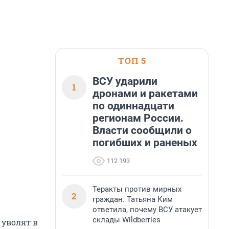
ТОП 5
ВСУ ударили
1
дронами и ракетами
по одиннадцати
регионам России.
Власти сообщили о
погибших и раненых
112 193
Теракты против мирных
2
граждан. Татьяна Ким
ответила, почему ВСУ атакует
склады Wildberries
 уволят в