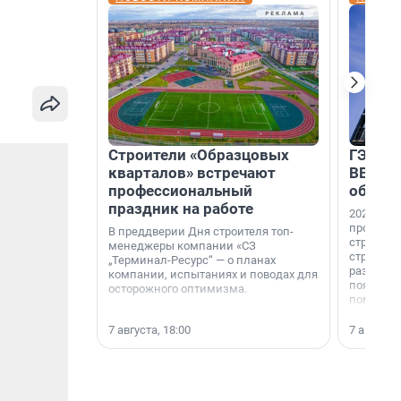
Строители «Образцовых
ГЭС, м
кварталов» встречают
ВВП: в
профессиональный
об ист
праздник на работе
2026-й —
професси
В преддверии Дня строителя топ-
строителе
менеджеры компании «СЗ
строителя
„Терминал-Ресурс“ — о планах
раз. В ГК
компании, испытаниях и поводах для
появился
осторожного оптимизма.
поменяла
7 августа, 18:00
7 августа,