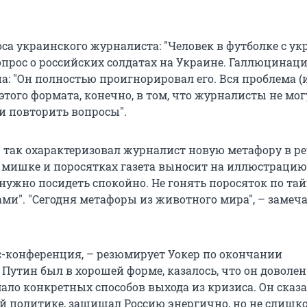
оса украинского журналиста: "Человек в футболке с у
прос о российских солдатах на Украине. Галлюцинация
а: "Он полностью проигнорировал его. Вся проблема (
того формата, конечно, в том, что журналисты не мог
ли повторить вопросы".
 – так охарактеризовал журналист новую метафору в р
о мишке и поросятках газета выносит на иллюстрацию:
ужно посидеть спокойно. Не гонять поросяток по тайг
ми". "Сегодня метафоры из животного мира", – замеч
с-конференция, – резюмирует Уокер по окончании
Путин был в хорошей форме, казалось, что он доволен 
ло конкретных способов выхода из кризиса. Он сказа
й политике, защищал Россию энергично, но не слишк