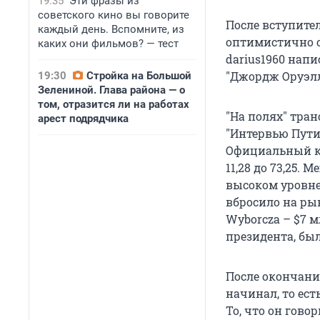
19:35
Эти фразы из
советского кино вы говорите
После вступите
каждый день. Вспомните, из
оптимистично о
каких они фильмов? — тест
darius1960 напис
"Джордж Оруэл
19:30
Стройка на Большой
Зелениной. Глава района — о
том, отразится ли на работах
"На полях" тра
арест подрядчика
"Интервью Пут
Официальный кур
11,28 до 73,25.
высоком уровне
вбросило на ры
Wyborcza – $7 м
президента, был
После окончани
начинал, то есть
То, что он говор