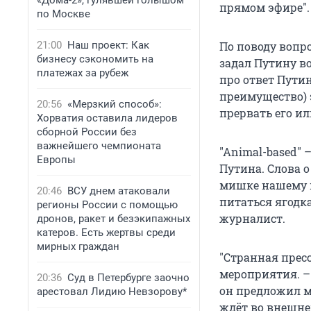
«Дома-2», гулявшей голышом
прямом эфире".
по Москве
21:00
Наш проект: Как
По поводу вопр
бизнесу сэкономить на
задал Путину во
платежах за рубеж
про ответ Путин
преимущество) э
20:56
«Мерзкий способ»:
прервать его и
Хорватия оставила лидеров
сборной России без
важнейшего чемпионата
"Animal-based"
Европы
Путина. Слова 
мишке нашему н
20:46
ВСУ днем атаковали
питаться ягодка
регионы России с помощью
журналист.
дронов, ракет и безэкипажных
катеров. Есть жертвы среди
мирных граждан
"Странная прес
мероприятия. – 
20:36
Суд в Петербурге заочно
он предложил ма
арестовал Лидию Невзорову*
ждёт во внешне