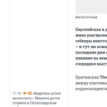
Виктор Богорад
Европейская и 
живо реагирова
собкоры некот
– и тут же ком
последние дни 
влияние на нем
очередное выст
Британская
The
между ключевы
корреспондента
21:48
«Водитель успел
выскочить». Машина дотла
сгорела в Петроградском