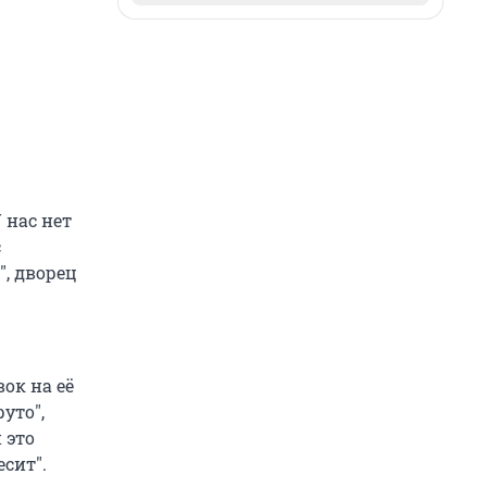
 нас нет
с
", дворец
ок на её
уто",
 это
есит".