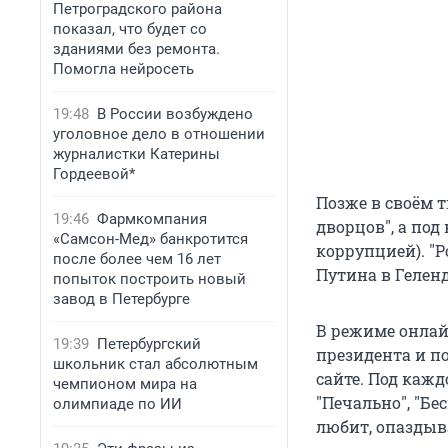
Петроградского района
показал, что будет со
зданиями без ремонта.
Помогла нейросеть
19:48
В России возбуждено
уголовное дело в отношении
журналистки Катерины
Гордеевой*
Позже в своём т
19:46
Фармкомпания
дворцов", а под
«Самсон-Мед» банкротится
коррупцией). "Р
после более чем 16 лет
Путина в Гелен
попыток построить новый
завод в Петербурге
В режиме онлай
19:39
Петербургский
президента и п
школьник стал абсолютным
сайте. Под кажд
чемпионом мира на
"Печально", "Бе
олимпиаде по ИИ
любит, опаздыва