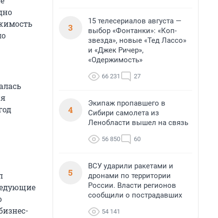
не
дно
15 телесериалов августа —
ижимость
3
выбор «Фонтанки»: «Коп-
ло
звезда», новые «Тед Лассо»
и «Джек Ричер»,
«Одержимость»
66 231
27
алась
ия
Экипаж пропавшего в
4
год
Сибири самолета из
Ленобласти вышел на связь
56 850
60
ВСУ ударили ракетами и
5
л
дронами по территории
России. Власти регионов
ледующие
сообщили о пострадавших
о
бизнес-
54 141