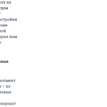
олу на
удем
Р
астройки
роме
ной
торые нам
о
овые
елопмент
 – по
 новые
 хорошо!