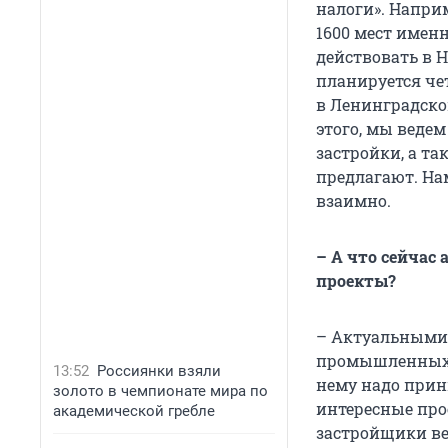
налоги». Напри
1600 мест имен
действовать в 
планируется че
в Ленинградской
этого, мы веде
застройки, а т
предлагают. Нам
взаимно.
– А что сейчас
проекты?
– Актуальными 
промышленных з
13:52
Россиянки взяли
нему надо прин
золото в чемпионате мира по
интересные прое
академической гребле
застройщики ве