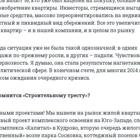
в валют те, кто уже был нацелен на покупку, больше 
иобретение квартиры. Инвесторы, стремящиеся выго
ые средства, массово переориентировались на недв
ятный и ликвидный вид сбережений. Все это увеличи
квартир – и в нашей компании, и в целом по рынку.
ода ситуация уже не была такой однозначной: в одних
ажи по-прежнему росли, в других – падали. Чувствов
ервозность. Я думаю, она стала результатом нагнетан
литической сфере. В конечном счете, для многих 2014 
ком ожидания очередного кризиса.
помнится «Строительному тресту»?
выми проектами! Мы вывели на рынок жилой кварта
ый проект комплексного освоения на Юго-Западе, с
омплекса «Капитал» в Кудрово, вторую очередь жилог
твенный» возле парка Сосновка, коттеджный поселок 