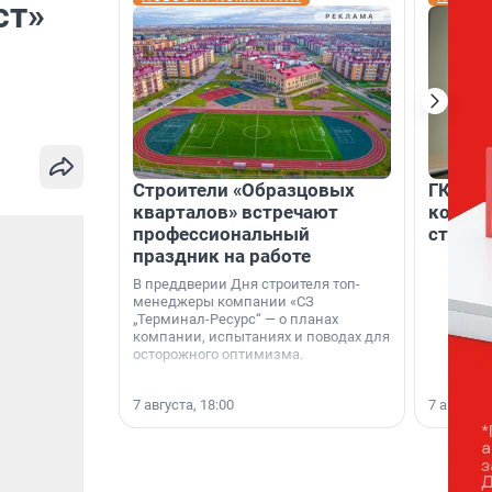
ст»
Строители «Образцовых
ГК «Ед
кварталов» встречают
коллег
профессиональный
строит
праздник на работе
В преддверии Дня строителя топ-
менеджеры компании «СЗ
„Терминал-Ресурс“ — о планах
компании, испытаниях и поводах для
осторожного оптимизма.
7 августа, 18:00
7 августа,