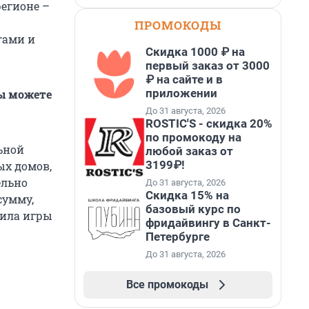
регионе –
ПРОМОКОДЫ
гами и
Скидка 1000 ₽ на
первый заказ от 3000
₽ на сайте и в
приложении
Вы можете
До 31 августа, 2026
ROSTIC'S - скидка 20%
по промокоду на
ьной
любой заказ от
3199₽!
ых домов,
ельно
До 31 августа, 2026
Скидка 15% на
сумму,
базовый курс по
вила игры
фридайвингу в Санкт-
Петербурге
До 31 августа, 2026
Все промокоды