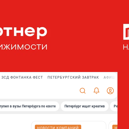
ЗСД ФОНТАНКА ФЕСТ
ПЕТЕРБУРГСКИЙ ЗАВТРАК
АФИША PLUS
тупил в вузы Петербурга по квоте
Петербург ищет креатив
Рейтинги
НОВОСТИ КОМПАНИЙ
НОВОС