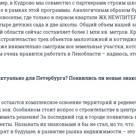
мер, в Кудрово мы совместно с партнерами строим шк
но в рамках этой программы. Аналогичным образом б
Новоселье, где только в первом квартале ЖК NEWПИТЕ
тыре детских сада и две школы. Общий объем нашей з
 области сейчас составляет более 1 млн кв. метров. К
м строительство трех объектов малоэтажной и коттедж
акже внимательно смотрим все земельные участки, ко
 очень нравится работать в Ленобласти – надеюсь, эт
 актуально для Петербурга? Появились ли новые знак
остаются комплексное освоение территорий и редев
он. Особняком стоит вопрос о строительстве в центре
имать решение! За последний год в городе появились
кты. Называть их знаковыми я бы не стал, но то, что
рят в будущее, в развитие рынка недвижимости – это