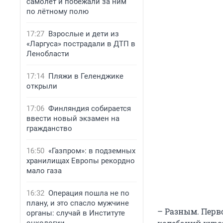
самолёт и побежали за ним
по лётному полю
17:27
Взрослые и дети из
«Ларгуса» пострадали в ДТП в
Ленобласти
17:14
Пляжи в Геленджике
открыли
17:06
Финляндия собирается
ввести новый экзамен на
гражданство
16:50
«Газпром»: в подземных
хранилищах Европы рекордно
мало газа
16:32
Операция пошла не по
плану, и это спасло мужчине
– Разным. Перв
органы: случай в Институте