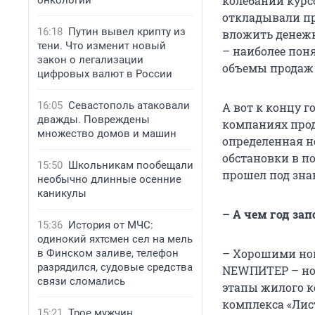
колебаний курсо
онкологии
откладывали пр
16:18
Путин вывел крипту из
вложить денежн
тени. Что изменит новый
– наиболее пон
закон о легализации
объемы продаж 
цифровых валют в России
16:05
Севастополь атаковали
А вот к концу г
дважды. Повреждены
компаниях прод
множество домов и машин
определенная н
обстановки в по
15:50
Школьникам пообещали
прошел под зна
необычно длинные осенние
каникулы
– А чем год за
15:36
История от МЧС:
одинокий яхтсмен сел на мель
– Хорошими но
в Финском заливе, телефон
разрядился, судовые средства
NEWПИТЕР – нов
связи сломались
этапы жилого к
комплекса «Лис
15:21
Трое мужчин