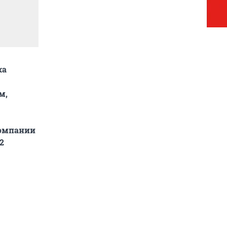
ка
м,
компании
2