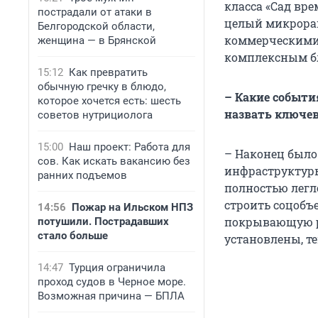
класса «Сад вр
пострадали от атаки в
целый микрорай
Белгородской области,
коммерческими
женщина — в Брянской
комплексным б
15:12
Как превратить
обычную гречку в блюдо,
– Какие событи
которое хочется есть: шесть
назвать ключе
советов нутрициолога
15:00
Наш проект: Работа для
– Наконец было
сов. Как искать вакансию без
инфраструктуры
ранних подъемов
полностью легл
строить соцобъ
14:56
Пожар на Ильском НПЗ
покрывающую ра
потушили. Пострадавших
стало больше
установлены, т
14:47
Турция ограничила
проход судов в Черное море.
Возможная причина — БПЛА