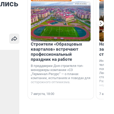
ались
Строители «Образцовых
На вод
кварталов» встречают
зарабо
профессиональный
станци
праздник на работе
Инженер
телеком-
В преддверии Дня строителя топ-
популярн
менеджеры компании «СЗ
Ленингра
„Терминал-Ресурс“ — о планах
станции 
компании, испытаниях и поводах для
Раздолин
осторожного оптимизма.
недалеко
водопада
7 августа, 18:00
7 августа,