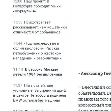
12:00
Наш проект: В
Петербурге проходят гонки
«Формулы-4»
11:55
Психотерапевт
рассказывает, чем кошатники
отличаются от собачников
11:44
«Год преследовал и
облил кислотой». Рассказ
петербурженки о жестоком
нападении и реабилитации
11:44
В сторону Москвы
- Александр Гл
летели 1984 беспилотника
11:37
Пять статей, две
– Блестящий со
уголовные. За утренний дрифт
обаятельный. В
в центре Петербурга водитель
правилам того в
BMW остался без машины
колоритный ти
было получить