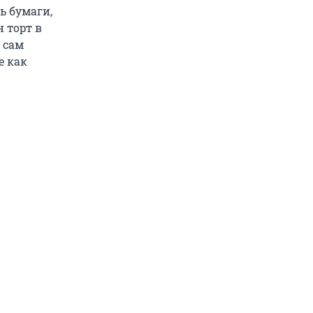
ь бумаги,
н торт в
 сам
е как