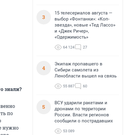
15 телесериалов августа —
3
выбор «Фонтанки»: «Коп-
звезда», новые «Тед Лассо»
и «Джек Ричер»,
«Одержимость»
64 124
27
Экипаж пропавшего в
4
Сибири самолета из
Ленобласти вышел на связь
55 887
60
го знали?
ВСУ ударили ракетами и
овенно
5
дронами по территории
ть по
России. Власти регионов
о
сообщили о пострадавших
е нужно
53 089
ара,