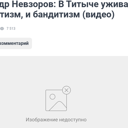
др Невзоров: В Титыче ужив
тизм, и бандитизм (видео)
7 513
 комментарий