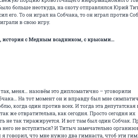
было больше неоткуда, на охоту отправлялся Юрий Ти
л его. То он играл на Собчака, то он играл против Со
 играли в свою игру.
р, история с Медным всадником, с крысами…
м так, меня… назовём это дипломатично – уговорили
чака… На тот момент он и вправду был мне симпатич
блю, когда один против всех. И тогда эта депутатская
 так же отвратительна, как сегодня. Просто сегодня их
ь не так тиражируется. И вот там был один Собчак. П
за него не вступиться? И Титыч замечательно организ
сли я говорил, что мне нужно два гимнаста, чтоб эти ги