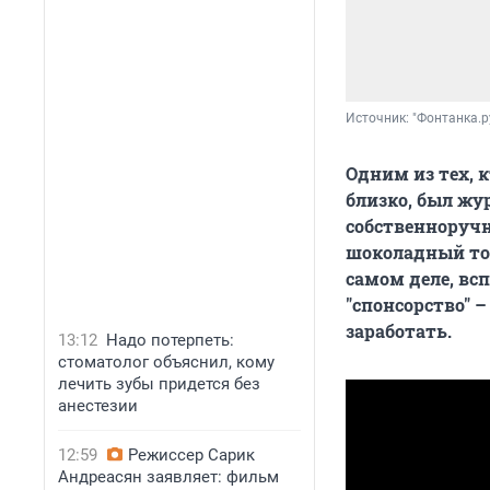
Источник: 
"Фонтанка.р
Одним из тех, 
близко, был жу
собственноручн
шоколадный тор
самом деле, всп
"спонсорство" 
заработать.
13:12
Надо потерпеть:
стоматолог объяснил, кому
лечить зубы придется без
анестезии
12:59
Режиссер Сарик
Андреасян заявляет: фильм