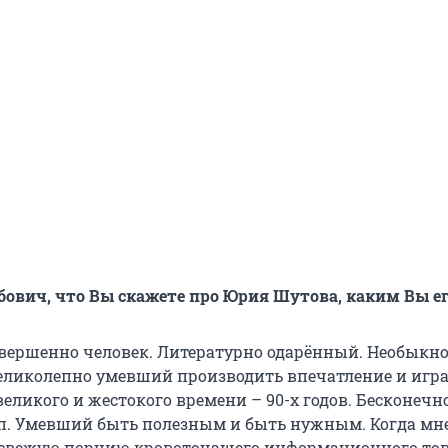
ебович, что Вы скажете про Юрия Шутова, каким Вы е
вершенно человек. Литературно одарённый. Необыкн
еликолепно умевший производить впечатление и игра
еликого и жестокого времени – 90-х годов. Бесконечн
п. Умевший быть полезным и быть нужным. Когда мн
 свежую порцию кровоточащего информационного тов