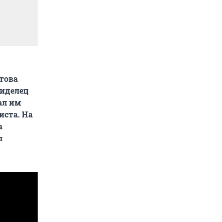
това
сиделец
ал им
иста. На
а
л