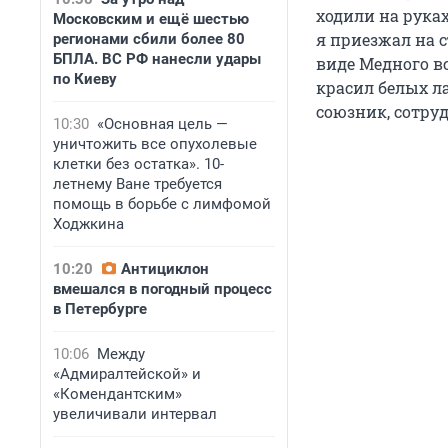
ходили на руках
Московским и ещё шестью
я приезжал на с
регионами сбили более 80
БПЛА. ВС РФ нанесли удары
виде Медного в
по Киеву
красил белых л
союзник, сотру
10:30
«Основная цель —
уничтожить все опухолевые
клетки без остатка». 10-
летнему Ване требуется
помощь в борьбе с лимфомой
Ходжкина
10:20
Антициклон
вмешался в погодный процесс
в Петербурге
10:06
Между
«Адмиралтейской» и
«Комендантским»
увеличивали интервал