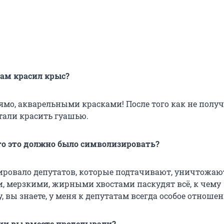
сам красил крыс?
ямо, акварельными красками! После того как не полу
стали красить гуашью.
то это должно было символизировать?
ировало депутатов, которые подтачивают, уничтожаю
 мерзкими, жирными хвостами паскудят всё, к чему
, вы знаете, у меня к депутатам всегда особое отношен
ции вы вместе проделывали?