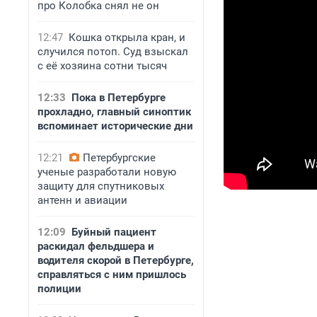
про Колобка снял не он
12:47
Кошка открыла кран, и
случился потоп. Суд взыскал
с её хозяина сотни тысяч
12:33
Пока в Петербурге
прохладно, главный синоптик
вспоминает исторические дни
12:21
Петербургские
ученые разработали новую
защиту для спутниковых
антенн и авиации
12:09
Буйный пациент
раскидал фельдшера и
водителя скорой в Петербурге,
справляться с ним пришлось
полиции