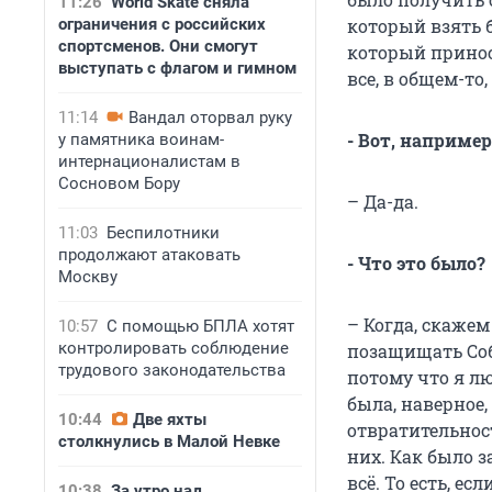
11:26
World Skate сняла
ограничения с российских
который взять 
спортсменов. Они смогут
который приноси
выступать с флагом и гимном
все, в общем-то,
11:14
Вандал оторвал руку
- Вот, наприме
у памятника воинам-
интернационалистам в
Сосновом Бору
– Да-да.
11:03
Беспилотники
продолжают атаковать
- Что это было?
Москву
– Когда, скаже
10:57
С помощью БПЛА хотят
контролировать соблюдение
позащищать Соб
трудового законодательства
потому что я лю
была, наверное,
10:44
Две яхты
отвратительност
столкнулись в Малой Невке
них. Как было 
всё. То есть, е
10:38
За утро над