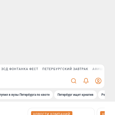
ЗСД ФОНТАНКА ФЕСТ
ПЕТЕРБУРГСКИЙ ЗАВТРАК
АФИША PLUS
тупил в вузы Петербурга по квоте
Петербург ищет креатив
Рейтинги
НОВОСТИ КОМПАНИЙ
НОВОС