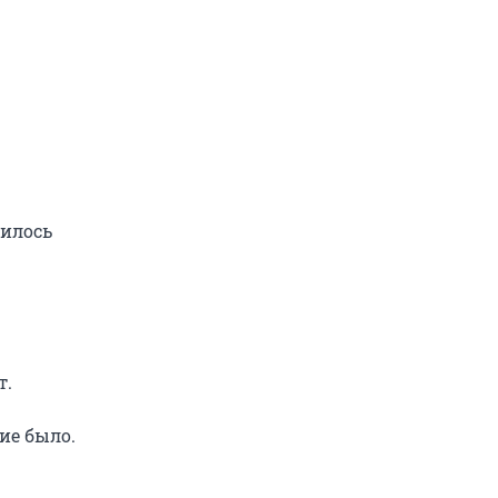
чилось
т.
ие было.