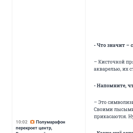
- Что значит – 
– Кисточкой пр
акварелью, их 
- Напомните, ч
– Это символиз
Своими лысыми,
прикасаются. Ну
10:02
Полумарафон
перекроет центр,
- Какие ещё ак