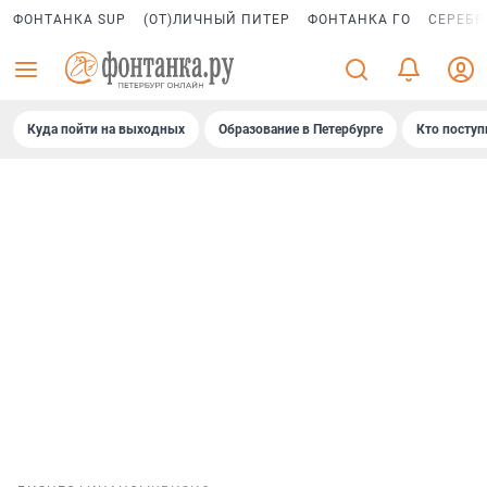
ФОНТАНКА SUP
(ОТ)ЛИЧНЫЙ ПИТЕР
ФОНТАНКА ГО
СЕРЕБР
Куда пойти на выходных
Образование в Петербурге
Кто поступ