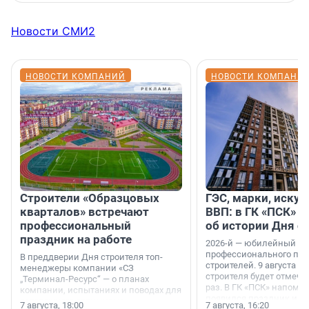
Новости СМИ2
НОВОСТИ КОМПАНИЙ
НОВОСТИ КОМПАНИ
Строители «Образцовых
ГЭС, марки, искус
кварталов» встречают
ВВП: в ГК «ПСК» р
профессиональный
об истории Дня с
праздник на работе
2026-й — юбилейный го
профессионального пр
В преддверии Дня строителя топ-
строителей. 9 августа 2
менеджеры компании «СЗ
строителя будет отмечат
„Терминал-Ресурс“ — о планах
раз. В ГК «ПСК» напомни
компании, испытаниях и поводах для
появился праздник и к
осторожного оптимизма.
7 августа, 18:00
7 августа, 16:20