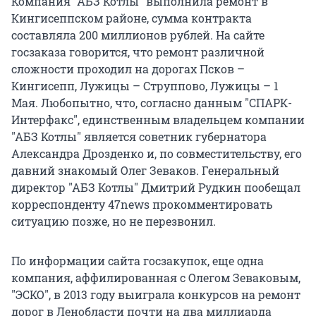
Компания "АБЗ Котлы" выполнила ремонт в
Кингисеппском районе, сумма контракта
составляла 200 миллионов рублей. На сайте
госзаказа говорится, что ремонт различной
сложности проходил на дорогах Псков –
Кингисепп, Лужицы – Струппово, Лужицы – 1
Мая. Любопытно, что, согласно данным "СПАРК-
Интерфакс", единственным владельцем компании
"АБЗ Котлы" является советник губернатора
Александра Дрозденко и, по совместительству, его
давний знакомый Олег Зеваков. Генеральный
директор "АБЗ Котлы" Дмитрий Рудкин пообещал
корреспонденту 47news прокомментировать
ситуацию позже, но не перезвонил.
По информации сайта госзакупок, еще одна
компания, аффилированная с Олегом Зеваковым,
"ЭСКО", в 2013 году выиграла конкурсов на ремонт
дорог в Ленобласти почти на два миллиарда