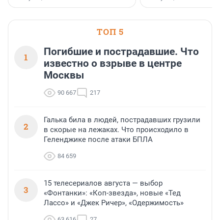
поменялась роль строит
ТОП 5
Погибшие и пострадавшие. Что
1
известно о взрыве в центре
Москвы
90 667
217
Галька била в людей, пострадавших грузили
2
в скорые на лежаках. Что происходило в
Геленджике после атаки БПЛА
84 659
15 телесериалов августа — выбор
3
«Фонтанки»: «Коп-звезда», новые «Тед
Лассо» и «Джек Ричер», «Одержимость»
63 616
27