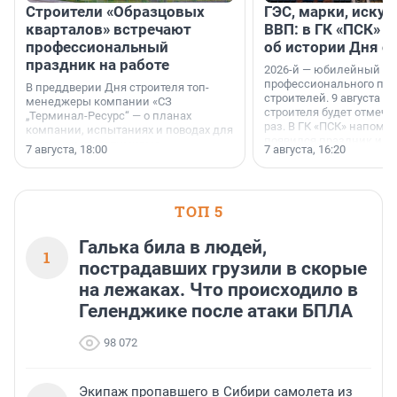
Строители «Образцовых
ГЭС, марки, искус
кварталов» встречают
ВВП: в ГК «ПСК» р
профессиональный
об истории Дня с
праздник на работе
2026-й — юбилейный го
профессионального пр
В преддверии Дня строителя топ-
строителей. 9 августа 2
менеджеры компании «СЗ
строителя будет отмечат
„Терминал-Ресурс“ — о планах
раз. В ГК «ПСК» напомни
компании, испытаниях и поводах для
появился праздник и к
осторожного оптимизма.
7 августа, 18:00
7 августа, 16:20
поменялась роль строит
ТОП 5
Галька била в людей,
1
пострадавших грузили в скорые
на лежаках. Что происходило в
Геленджике после атаки БПЛА
98 072
Экипаж пропавшего в Сибири самолета из