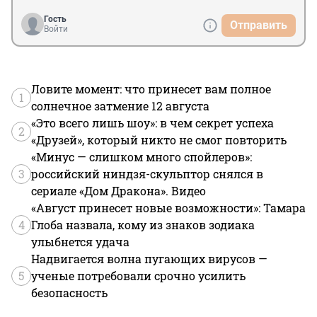
Гость
Отправить
Войти
Ловите момент: что принесет вам полное
1
солнечное затмение 12 августа
«Это всего лишь шоу»: в чем секрет успеха
2
«Друзей», который никто не смог повторить
«Минус — слишком много спойлеров»:
3
российский ниндзя-скульптор снялся в
сериале «Дом Дракона». Видео
«Август принесет новые возможности»: Тамара
4
Глоба назвала, кому из знаков зодиака
улыбнется удача
Надвигается волна пугающих вирусов —
5
ученые потребовали срочно усилить
безопасность