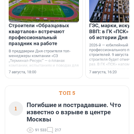
Строители «Образцовых
ГЭС, марки, искус
кварталов» встречают
ВВП: в ГК «ПСК» р
профессиональный
об истории Дня с
праздник на работе
2026-й — юбилейный го
профессионального пр
В преддверии Дня строителя топ-
строителей. 9 августа 2
менеджеры компании «СЗ
строителя будет отмечат
„Терминал-Ресурс“ — о планах
раз. В ГК «ПСК» напомни
компании, испытаниях и поводах для
появился праздник и к
осторожного оптимизма.
7 августа, 18:00
7 августа, 16:20
поменялась роль строит
ТОП 5
Погибшие и пострадавшие. Что
1
известно о взрыве в центре
Москвы
91 533
217