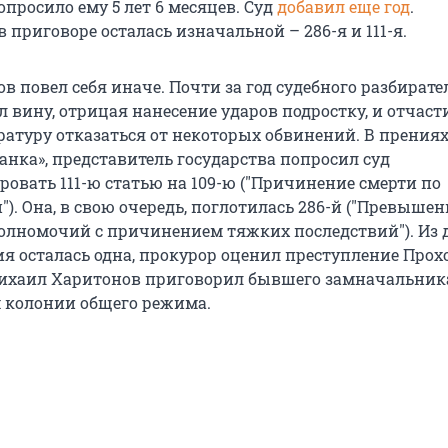
просило ему 5 лет 6 месяцев. Суд
добавил еще год
.
приговоре осталась изначальной – 286-я и 111-я.
в повел себя иначе. Почти за год судебного разбирате
л вину, отрицая нанесение ударов подростку, и отчаст
атуру отказаться от некоторых обвинений. В прениях
анка», представитель государства попросил суд
овать 111-ю статью на 109-ю ("Причинение смерти по
). Она, в свою очередь, поглотилась 286-й ("Превышен
лномочий с причинением тяжких последствий"). Из 
ия осталась одна, прокурор оценил преступление Прох
 Михаил Харитонов приговорил бывшего замначальника
м колонии общего режима.