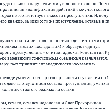
рсуда в связи с нарушениями уголовного закона. По 
еправильная квалификация действий экс-участкового
торое не соответствует тяжести преступления. И, полу
его дважды за одно и то же преступление, оставив в 
 соучастников являются полностью идентичными (пр
инением тяжких последствий) и образуют единую
орону преступления, – считает адвокат Константин Ку
объем вмененного подсудимым обвинения различается.
нарушает принцип справедливости наказания».
президиум отменить приговор в части осуждения по 1
ить дело за отсутствием состава преступления, умень
ь колонию строгого режима на общий.
м, кстати, остался недоволен и Олег Прохоренков.
инстанция оставила наказание в силе. Как уточнил