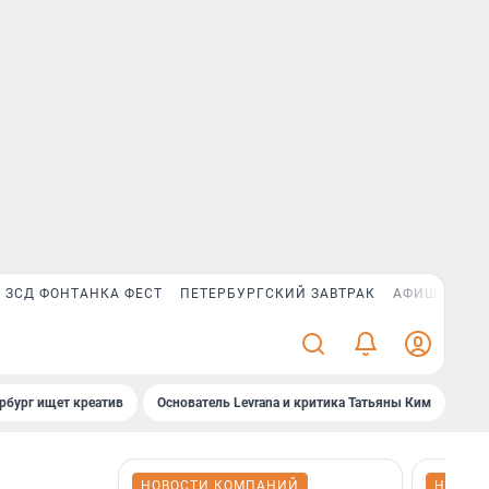
ЗСД ФОНТАНКА ФЕСТ
ПЕТЕРБУРГСКИЙ ЗАВТРАК
АФИША PLUS
рбург ищет креатив
Основатель Levrana и критика Татьяны Ким
Зач
НОВОСТИ КОМПАНИЙ
НОВОС