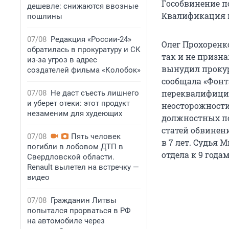
Гособвинение по
дешевле: снижаются ввозные
Квалификация в 
пошлины
07/08
Редакция «России-24»
Олег Прохоренко
обратилась в прокуратуру и СК
так и не призна
из-за угроз в адрес
вынудил прокур
создателей фильма «Колобок»
сообщала «Фонт
переквалифицир
07/08
Не даст съесть лишнего
и уберет отеки: этот продукт
неосторожности"
незаменим для худеющих
должностных по
статей обвинен
07/08
Пять человек
в 7 лет. Судья
погибли в лобовом ДТП в
отдела к 9 года
Свердловской области.
Renault вылетел на встречку —
видео
07/08
Гражданин Литвы
попытался прорваться в РФ
на автомобиле через