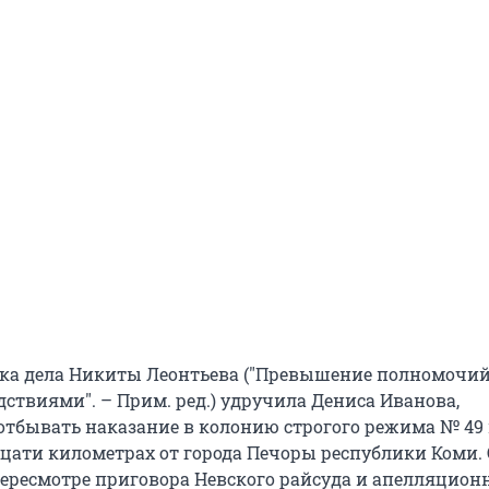
ка дела Никиты Леонтьева ("Превышение полномочий
ствиями". – Прим. ред.) удручила Дениса Иванова,
отбывать наказание в колонию строгого режима № 49
цати километрах от города Печоры республики Коми.
пересмотре приговора Невского райсуда и апелляцион