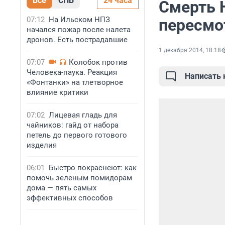
Все
СПБ
24 часа
Смерть 
07:12
На Ильском НПЗ
пересмо
начался пожар после налета
дронов. Есть пострадавшие
1 декабря 2014, 18:18
07:07
Колобок против
Человека-паука. Реакция
Написать
«Фонтанки» на тлетворное
влияние критики
07:02
Лицевая гладь для
чайников: гайд от набора
петель до первого готового
изделия
06:01
Быстро покраснеют: как
помочь зеленым помидорам
дома — пять самых
эффективных способов