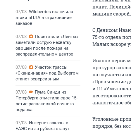
пункт. Полицейс
07/08
Wildberries включила
машине скорой,
атаки БПЛА в страхование
заказов
С Денисом Иван
07/08
Посетители «Ленты»
75-го отдела п
заметили острую нехватку
Малых вскоре у
овощей после пожара на
распределительном центре
Иванов первым 
прокурор заклю
07/08
Участок трассы
«Скандинавия» под Выборгом
на соучастнико
станет реверсивным
«Превышение д
и 111 «Умышлен
07/08
Пума Синди из
неосторожности
Петербурга отметила свое 15-
аналогичное об
летие распаковкой сочного
подарка
Уголовные проц
07/08
Интернет-заказы в
порядке, без ис
ЕАЭС из-за рубежа станут