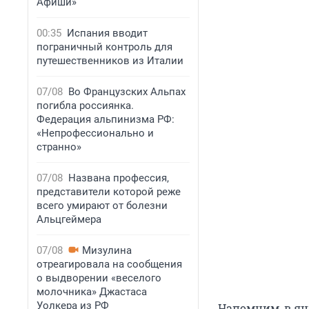
Афиши»
00:35
Испания вводит
пограничный контроль для
путешественников из Италии
07/08
Во Французских Альпах
погибла россиянка.
Федерация альпинизма РФ:
«Непрофессионально и
странно»
07/08
Названа профессия,
представители которой реже
всего умирают от болезни
Альцгеймера
07/08
Мизулина
отреагировала на сообщения
о выдворении «веселого
молочника» Джастаса
Уолкера из РФ
Напомним, в ян