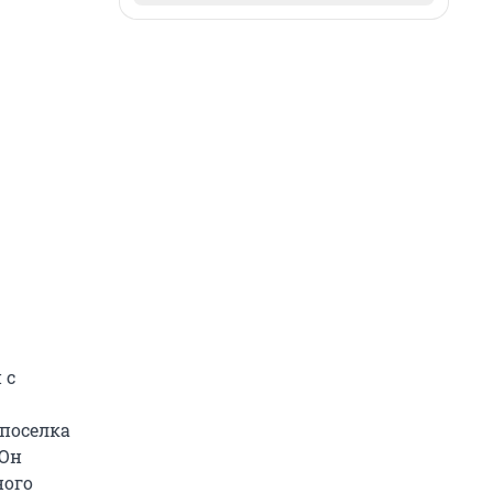
 с
 поселка
 Он
ного