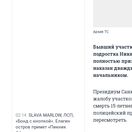
Архив ТС
Бывший участк
подростка Ники
полностью призн
наказан дважды
начальником.
Президиум Санк
жалобу участков
смерть 15-летне
полицейский пр
02:14
SLAVA MARLOW, ЛСП,
пересмотреть.
«Бонд с кнопкой». Елагин
остров примет «Пикник