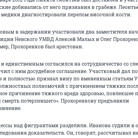
кие добивались от него признания в грабеже. Леонть
 медики диагностировали перелом височной кости.
овым в задержании участвовали два заместителя на
олиции Невского УМВД Алексей Малых и Олег Прохорен
мер, Прохоренков был арестован.
и единственным согласился на сотрудничество со сле
чил с ним досудебное соглашение. Участковый дал п
в и полностью признал вину по вмененным статьям У
олжностных полномочий с причинением тяжких посл
ное причинение тяжкого вреда здоровью, повлекшее 
 смерть потерпевшего». Прохоренкову предъявили
винение.
ессы над фигурантами разделили. Иванова судили в 
следования доказательств. Он, говорят, рассчитывал на 