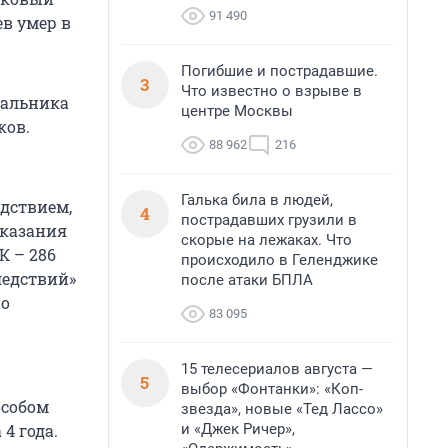
91 490
ев умер в
Погибшие и пострадавшие.
3
Что известно о взрыве в
чальника
центре Москвы
ков.
88 962
216
Галька била в людей,
дствием,
4
пострадавших грузили в
оказания
скорые на лежаках. Что
К – 286
происходило в Геленджике
едствий»
после атаки БПЛА
по
83 095
15 телесериалов августа —
5
выбор «Фонтанки»: «Коп-
особом
звезда», новые «Тед Лассо»
и «Джек Ричер»,
4 года.