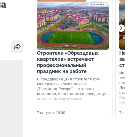
на
Строители «Образцовых
На вод
кварталов» встречают
зарабо
профессиональный
станци
праздник на работе
Инженер
телеком-
В преддверии Дня строителя топ-
популярн
менеджеры компании «СЗ
Ленингра
„Терминал-Ресурс“ — о планах
станции 
компании, испытаниях и поводах для
Раздолин
осторожного оптимизма.
недалеко
водопада
7 августа, 18:00
7 августа,