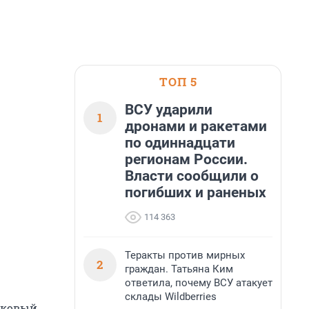
ТОП 5
ВСУ ударили
1
дронами и ракетами
по одиннадцати
регионам России.
Власти сообщили о
погибших и раненых
114 363
Теракты против мирных
2
граждан. Татьяна Ким
ответила, почему ВСУ атакует
склады Wildberries
стковый