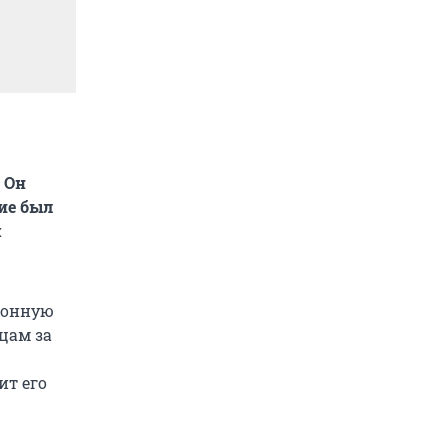
 Он
ние был
м
ионную
цам за
ит его