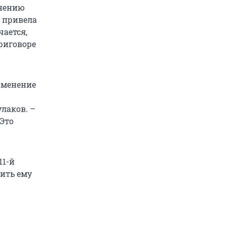
мнению
 привела
чается,
приговоре
именение
лаков. –
 Это
11-й
шить ему