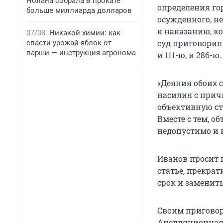
Нолана собрала в прокате
определения го
больше миллиарда долларов
осужденного, н
к наказанию, ко
07/08
Никакой химии: как
суд приговорил 
спасти урожай яблок от
парши — инструкция агронома
и 111-ю, и 286-ю.
«Деяния обоих
насилия с прич
объективную ст
Вместе с тем, 
недопустимо и 
Иванов просит 
статье, прекрат
срок и заменит
Своим приговоро
Апелляционная 