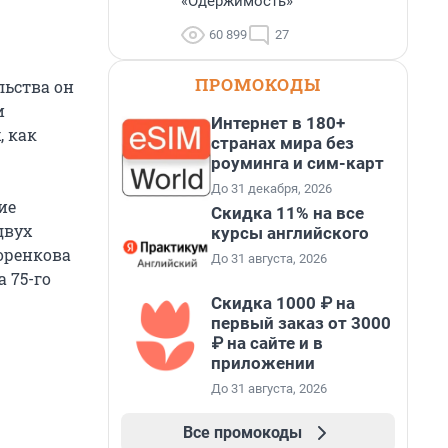
«Одержимость»
60 899
27
ПРОМОКОДЫ
льства он
и
Интернет в 180+
, как
странах мира без
роуминга и сим-карт
До 31 декабря, 2026
ие
Скидка 11% на все
двух
курсы английского
оренкова
До 31 августа, 2026
 75-го
Скидка 1000 ₽ на
первый заказ от 3000
₽ на сайте и в
приложении
До 31 августа, 2026
Все промокоды