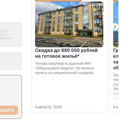
Скидка до 880 000 рублей
Группа
на готовое жильё*
клиен
застро
Теперь квартиру в сданном ЖК
област
«Образцовый квартал 14» можно
купить со специальной скидкой.
Группа А
победите
строител
Ленингра
номинац
клиенто
застройщ
6 августа, 18:00
6 августа,
области»
равить