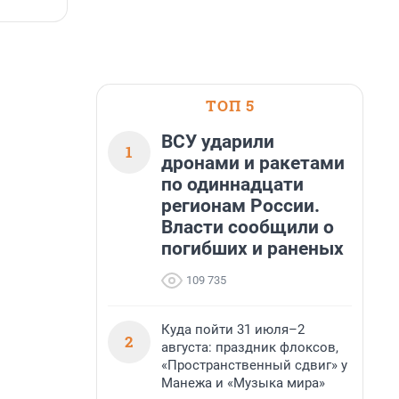
6 августа, 16:50
6
ТОП 5
ВСУ ударили
1
дронами и ракетами
по одиннадцати
регионам России.
Власти сообщили о
погибших и раненых
109 735
Куда пойти 31 июля–2
2
августа: праздник флоксов,
«Пространственный сдвиг» у
Манежа и «Музыка мира»