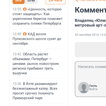
Все
СПБ
24 часа
ПЕРЕЙТИ К ПУ
Коммент
13:55
«Ценность, которую
стоит защищать». Как
укрепление берегов поможет
Владелец «Юлма
сохранить пляжи Петербурга
метровый арт-о
13:49
КАД возле
20 сентября 2014, 13:0
Пулковского шоссе сузят до
сентября
13:42
Область растет
объемами, Петербург —
ценами: рынок новостроек
региона прибавил треть
выручки
13:36
В Ялте разминируют
Гость
безэкипажный катер. Всех
Войти
просят срочно покинуть
Приморский парк