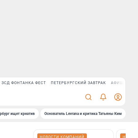
ЗСД ФОНТАНКА ФЕСТ
ПЕТЕРБУРГСКИЙ ЗАВТРАК
АФИША PLUS
рбург ищет креатив
Основатель Levrana и критика Татьяны Ким
Зач
НОВОСТИ КОМПАНИЙ
НОВОС