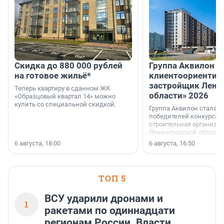
Скидка до 880 000 рублей
Группа Аквилон 
на готовое жильё*
клиентоориентир
застройщик Лени
Теперь квартиру в сданном ЖК
области» 2026
«Образцовый квартал 14» можно
купить со специальной скидкой.
Группа Аквилон стала 
победителей конкурса 
строительная организа
Ленинградской области 
номинации «Самый
6 августа, 18:00
6 августа, 16:50
клиентоориентированн
застройщик Ленинград
области».
ТОП 5
ВСУ ударили дронами и
1
ракетами по одиннадцати
регионам России. Власти