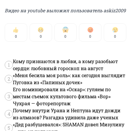
Видео на youtube выложил пользователь askiz2009
0
0
0
0
0
Кому признаются в любви, а кому разобьют
1
сердце: любовный гороскоп на август
«Меня бесила моя роль»: как сегодня выглядит
2
Пуговка из «Папиных дочек»
Его номинировали на «Оскар»: гуляем по
3
местам съемок культового фильма «Вор»
Чухрая — фоторепортаж
Почему внутри Урана и Нептуна идут дожди
4
из алмазов? Разгадка удивила даже ученых
«Дед разбушевался»: SHAMAN довел Мизулину
5