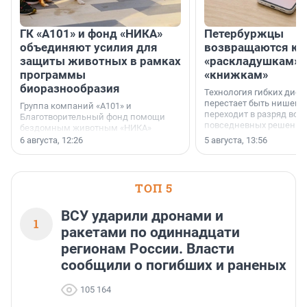
ГК «А101» и фонд «НИКА»
Петербуржцы
объединяют усилия для
возвращаются к
защиты животных в рамках
«раскладушкам» 
программы
«книжкам»
биоразнообразия
Технология гибких дисп
перестает быть нишевы
Группа компаний «А101» и
переходит в разряд вос
Благотворительный фонд помощи
повседневных решений
бездомным животным «НИКА»
заключили соглашение о
6 августа, 12:26
5 августа, 13:56
стратегическом сотрудничестве.
ТОП 5
ВСУ ударили дронами и
1
ракетами по одиннадцати
регионам России. Власти
сообщили о погибших и раненых
105 164