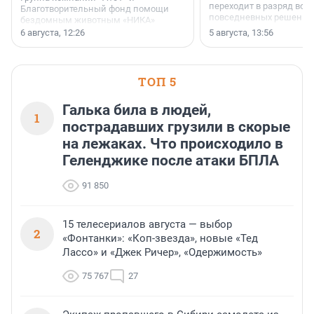
переходит в разряд вос
Благотворительный фонд помощи
повседневных решений
бездомным животным «НИКА»
заключили соглашение о
6 августа, 12:26
5 августа, 13:56
стратегическом сотрудничестве.
ТОП 5
Галька била в людей,
1
пострадавших грузили в скорые
на лежаках. Что происходило в
Геленджике после атаки БПЛА
91 850
15 телесериалов августа — выбор
2
«Фонтанки»: «Коп-звезда», новые «Тед
Лассо» и «Джек Ричер», «Одержимость»
75 767
27