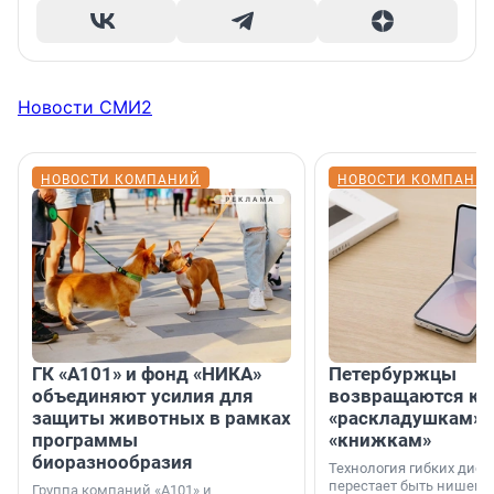
Новости СМИ2
НОВОСТИ КОМПАНИЙ
НОВОСТИ КОМПАНИ
ГК «А101» и фонд «НИКА»
Петербуржцы
объединяют усилия для
возвращаются к
защиты животных в рамках
«раскладушкам» 
программы
«книжкам»
биоразнообразия
Технология гибких дисп
перестает быть нишевы
Группа компаний «А101» и