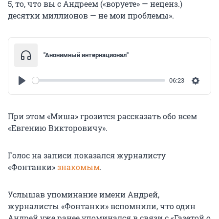
5, то, что вы с Андреем («воруете» — неценз.)
десятки миллионов — не мои проблемы».
"Анонимный интернационал"
06:23
Play
Settin
При этом «Миша» грозится рассказать обо всем
«Евгению Викторовичу».
Голос на записи показался журналисту
«Фонтанки»
знакомым
.
Услышав упоминание имени Андрей,
журналисты «Фонтанки» вспомнили, что один
Андрей уже ранее упоминался в связи с «Газетой о