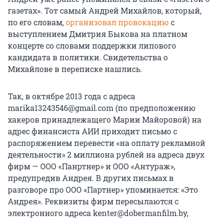
газетах». Тот самый Андрей Михайлов, который,
по его словам,
организовал провокацию
с
выступлением Дмитрия Быкова на платном
концерте со словами поддержки липового
кандидата в политики. Свидетельства о
Михайлове в переписке нашлись.
Так, в октябре 2013 года с адреса
marika13243546@gmail.com (по предположению
хакеров принадлежащего Марии Майоровой) на
адрес финансиста АИИ приходит письмо с
распоряжением перевести «на оплату рекламной
деятельности» 2 миллиона рублей на адреса двух
фирм — ООО «Панртнер» и ООО «Антураж»,
предупредив Андрея. В других письмах в
разговоре про ООО «Партнер» упоминается: «Это
Андрея». Реквизиты фирм пересылаются с
электронного адреса kenter@dobermanfilm.by,