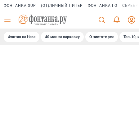
ФОНТАНКА SUP
(ОТ)ЛИЧНЫЙ ПИТЕР
ФОНТАНКА ГО
СЕРЕБР
Фонтан на Неве
40 млн за парковку
О чистоте рек
Топ-10, 