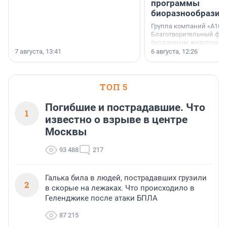
программы
биоразнообразия
Группа компаний «А101»
Благотворительный фо
бездомным животным 
заключили соглашение
7 августа, 13:41
6 августа, 12:26
стратегическом сотрудн
ТОП 5
Погибшие и пострадавшие. Что
1
известно о взрыве в центре
Москвы
93 488
217
Галька била в людей, пострадавших грузили
2
в скорые на лежаках. Что происходило в
Геленджике после атаки БПЛА
87 215