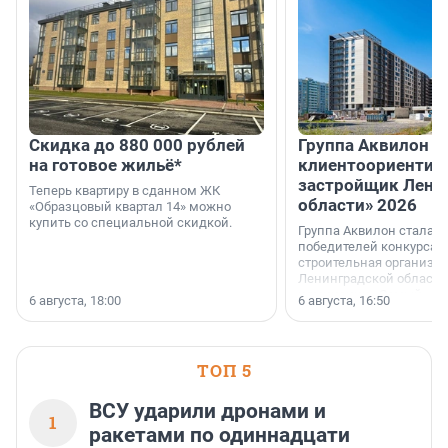
Скидка до 880 000 рублей
Группа Аквилон 
на готовое жильё*
клиентоориентир
застройщик Лени
Теперь квартиру в сданном ЖК
области» 2026
«Образцовый квартал 14» можно
купить со специальной скидкой.
Группа Аквилон стала 
победителей конкурса 
строительная организа
Ленинградской области 
номинации «Самый
6 августа, 18:00
6 августа, 16:50
клиентоориентированн
застройщик Ленинград
области».
ТОП 5
ВСУ ударили дронами и
1
ракетами по одиннадцати