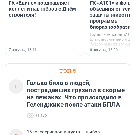
ГК «Едино» поздравляет
ГК «А101» и фонд
коллег и партнёров с Днём
объединяют усил
строителя!
защиты животных
программы
биоразнообразия
Группа компаний «А101»
Благотворительный фо
бездомным животным 
заключили соглашение
7 августа, 13:41
6 августа, 12:26
стратегическом сотрудн
ТОП 5
Галька била в людей,
1
пострадавших грузили в скорые
на лежаках. Что происходило в
Геленджике после атаки БПЛА
91 135
15 телесериалов августа — выбор