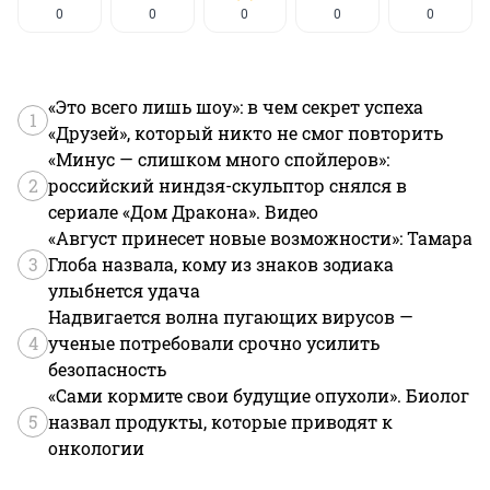
0
0
0
0
0
«Это всего лишь шоу»: в чем секрет успеха
1
«Друзей», который никто не смог повторить
«Минус — слишком много спойлеров»:
2
российский ниндзя-скульптор снялся в
сериале «Дом Дракона». Видео
«Август принесет новые возможности»: Тамара
3
Глоба назвала, кому из знаков зодиака
улыбнется удача
Надвигается волна пугающих вирусов —
4
ученые потребовали срочно усилить
безопасность
«Сами кормите свои будущие опухоли». Биолог
5
назвал продукты, которые приводят к
онкологии