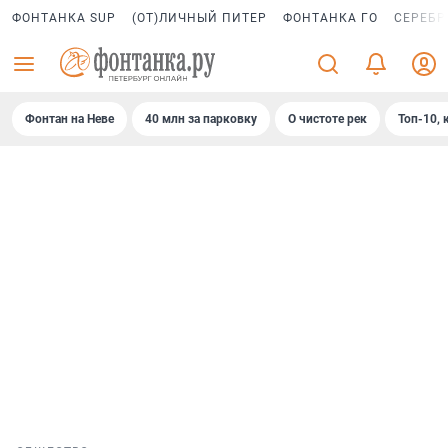
ФОНТАНКА SUP
(ОТ)ЛИЧНЫЙ ПИТЕР
ФОНТАНКА ГО
СЕРЕБР
Фонтан на Неве
40 млн за парковку
О чистоте рек
Топ-10, 