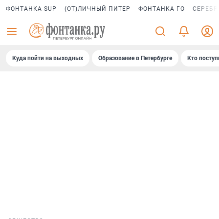
ФОНТАНКА SUP
(ОТ)ЛИЧНЫЙ ПИТЕР
ФОНТАНКА ГО
СЕРЕБР
Куда пойти на выходных
Образование в Петербурге
Кто поступ