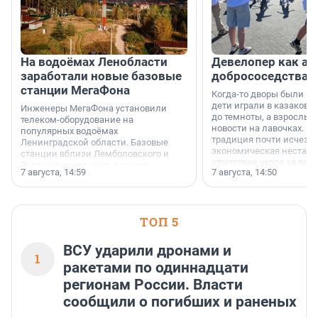
На водоёмах Ленобласти
Девелопер как ар
заработали новые базовые
добрососедства
станции МегаФона
Когда-то дворы были ме
дети играли в казаков-
Инженеры МегаФона установили
до темноты, а взрослые
телеком-оборудование на
новости на лавочках. В 1
популярных водоёмах
традиция почти исчезл
Ленинградской области. Базовые
экономическая нестаби
станции вблизи Лемболовского и
отсутствие ухода за те
Раздолинского озёр, а также
7 августа, 14:59
7 августа, 14:50
сделали своё дело.
недалеко от Большого Тосненского
водопада.
ТОП 5
ВСУ ударили дронами и
1
ракетами по одиннадцати
регионам России. Власти
сообщили о погибших и раненых