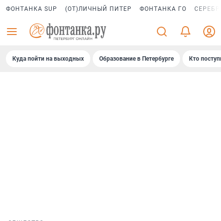
ФОНТАНКА SUP
(ОТ)ЛИЧНЫЙ ПИТЕР
ФОНТАНКА ГО
СЕРЕБР
Куда пойти на выходных
Образование в Петербурге
Кто поступ