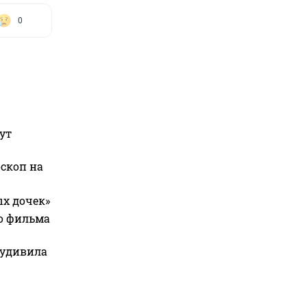
0
ут
оскоп на
ых дочек»
го фильма
 удивила