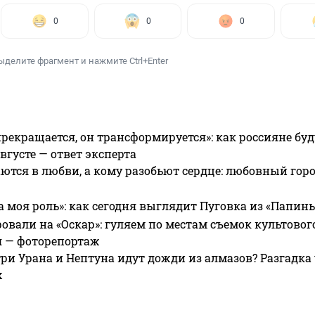
0
0
0
ыделите фрагмент и нажмите Ctrl+Enter
прекращается, он трансформируется»: как россияне буд
вгусте — ответ эксперта
ются в любви, а кому разобьют сердце: любовный гор
а моя роль»: как сегодня выглядит Пуговка из «Папин
овали на «Оскар»: гуляем по местам съемок культово
я — фоторепортаж
ри Урана и Нептуна идут дожди из алмазов? Разгадка
х