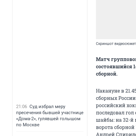
Скриншот видеосюжета
Матч групповог
состоявшийся 1
сборной.
Накануне в 21.4
сборных России 
российский хокк
21:06
Суд избрал меру
последовал гол 
пресечения бывшей участнице
«Дома-2», гулявшей голышом
шайбы: на 32-й 
по Москве
ворота сборной
Андрей Спиридо