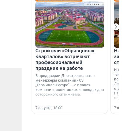
Строители «Образцовых
На вод
кварталов» встречают
зарабо
профессиональный
станци
праздник на работе
Инженер
телеком-
В преддверии Дня строителя топ-
популярн
менеджеры компании «СЗ
Ленингра
„Терминал-Ресурс“ — о планах
станции 
компании, испытаниях и поводах для
Раздолин
осторожного оптимизма.
недалеко
водопада
7 августа, 18:00
7 августа,