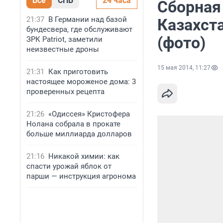
Все
СПБ
24 часа
Сборная
21:37
В Германии над базой
Казахст
бундесвера, где обслуживают
(фото)
ЗРК Patriot, заметили
неизвестные дроны
15 мая 2014, 11:27
21:31
Как приготовить
настоящее мороженое дома: 3
проверенных рецепта
21:26
«Одиссея» Кристофера
Нолана собрала в прокате
больше миллиарда долларов
21:16
Никакой химии: как
спасти урожай яблок от
парши — инструкция агронома