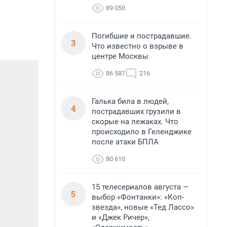
89 050
Погибшие и пострадавшие.
3
Что известно о взрыве в
центре Москвы
86 587
216
Галька била в людей,
4
пострадавших грузили в
скорые на лежаках. Что
происходило в Геленджике
после атаки БПЛА
80 610
15 телесериалов августа —
5
выбор «Фонтанки»: «Коп-
звезда», новые «Тед Лассо»
и «Джек Ричер»,