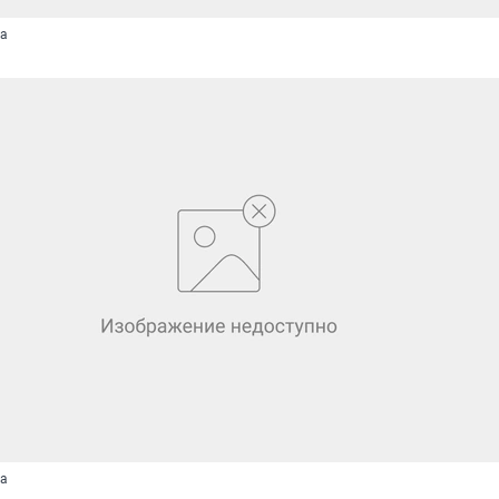
та
та