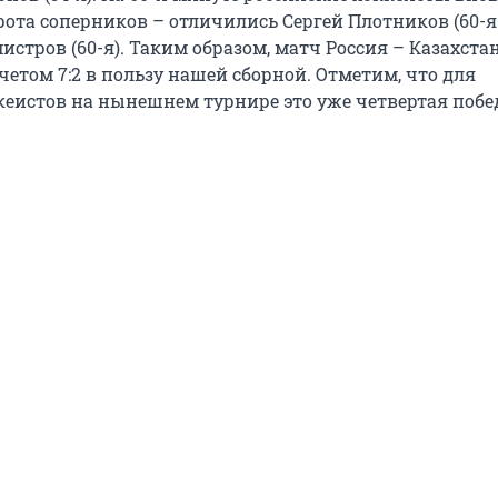
ота соперников – отличились Сергей Плотников (60-я
стров (60-я). Таким образом, матч Россия – Казахста
четом 7:2 в пользу нашей сборной. Отметим, что для
кеистов на нынешнем турнире это уже четвертая побед