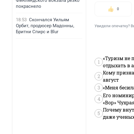
Финляндского вокзала резко
покраснело
0
18:53
Скончался Уильям
Орбит, продюсер Мадонны,
Увидели опечатку? В
Бритни Спирс и Blur
«Туризм не 
1
отдыхать в а
Кому призна
2
август
3
«Меня бесил
Его номинир
4
«Вор» Чухра
Почему внут
5
даже учены