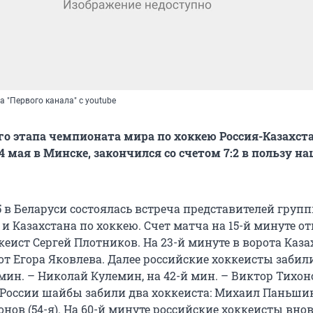
 "Первого канала" с youtube
о этапа чемпионата мира по хоккею Россия-Казахста
4 мая в Минске, закончился со счетом 7:2 в пользу н
5 в Беларуси состоялась встреча представителей групп
и Казахстана по хоккею. Счет матча на 15-й минуте о
еист Сергей Плотников. На 23-й минуте в ворота Каза
от Егора Яковлева. Далее российские хоккеисты забил
мин. – Николай Кулемин, на 42-й мин. – Виктор Тихон
 России шайбы забили два хоккеиста: Михаил Паньшин 
нов (54-я). На 60-й минуте российские хоккеисты вно