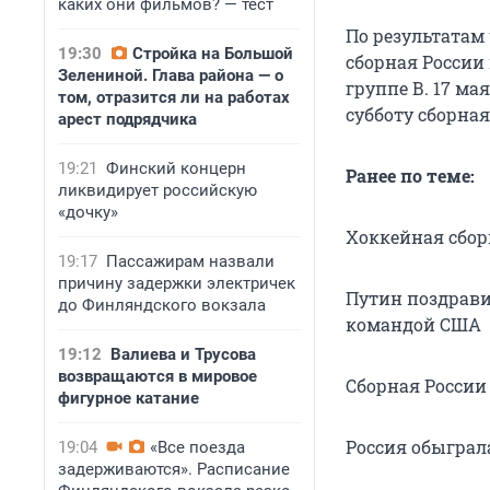
каких они фильмов? — тест
По результатам
19:30
Стройка на Большой
сборная России
Зелениной. Глава района — о
группе В. 17 ма
том, отразится ли на работах
субботу сборная
арест подрядчика
19:21
Финский концерн
Ранее по теме:
ликвидирует российскую
«дочку»
Хоккейная сбор
19:17
Пассажирам назвали
причину задержки электричек
Путин поздрави
до Финляндского вокзала
командой США
19:12
Валиева и Трусова
возвращаются в мировое
Сборная России
фигурное катание
Россия обыграл
19:04
«Все поезда
задерживаются». Расписание