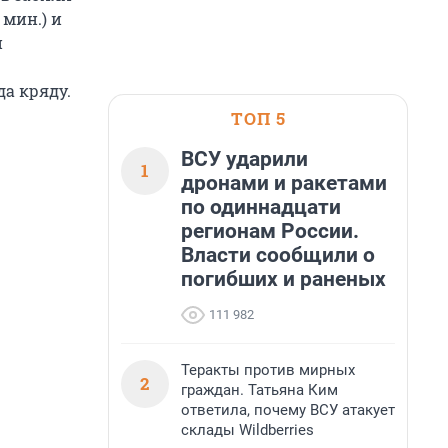
 мин.) и
н
а кряду.
ТОП 5
ВСУ ударили
1
дронами и ракетами
по одиннадцати
регионам России.
Власти сообщили о
погибших и раненых
111 982
Теракты против мирных
2
граждан. Татьяна Ким
ответила, почему ВСУ атакует
склады Wildberries