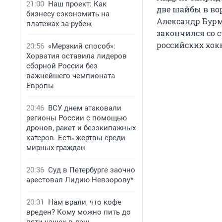
21:00
Наш проект: Как
две шайбы в вор
бизнесу сэкономить на
Александр Бурми
платежах за рубеж
закончился со с
российских хок
20:56
«Мерзкий способ»:
Хорватия оставила лидеров
сборной России без
важнейшего чемпионата
Европы
20:46
ВСУ днем атаковали
регионы России с помощью
дронов, ракет и безэкипажных
катеров. Есть жертвы среди
мирных граждан
20:36
Суд в Петербурге заочно
арестовал Лидию Невзорову*
20:31
Нам врали, что кофе
вреден? Кому можно пить до