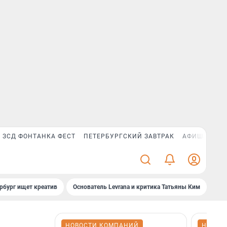
ЗСД ФОНТАНКА ФЕСТ
ПЕТЕРБУРГСКИЙ ЗАВТРАК
АФИША PLUS
рбург ищет креатив
Основатель Levrana и критика Татьяны Ким
Зач
НОВОСТИ КОМПАНИЙ
НОВОС