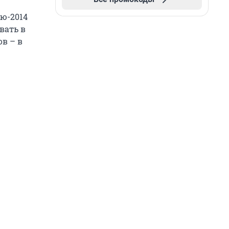
ею-2014
вать в
ов – в