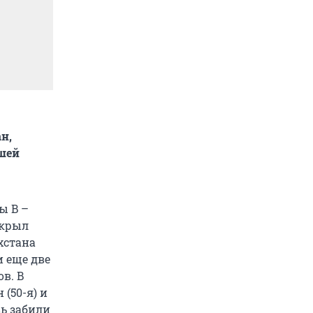
н,
ашей
ы B –
ткрыл
хстана
и еще две
ов. В
(50-я) и
вь забили