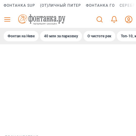
ФОНТАНКА SUP
(ОТ)ЛИЧНЫЙ ПИТЕР
ФОНТАНКА ГО
СЕРЕБР
Фонтан на Неве
40 млн за парковку
О чистоте рек
Топ-10, 