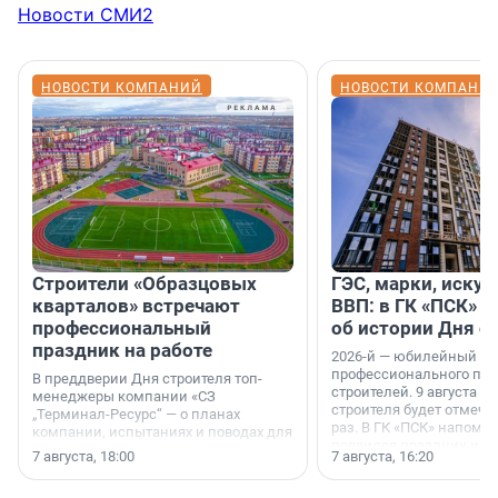
Новости СМИ2
НОВОСТИ КОМПАНИЙ
НОВОСТИ КОМПАНИ
Строители «Образцовых
ГЭС, марки, искус
кварталов» встречают
ВВП: в ГК «ПСК» р
профессиональный
об истории Дня с
праздник на работе
2026-й — юбилейный го
профессионального пр
В преддверии Дня строителя топ-
строителей. 9 августа 2
менеджеры компании «СЗ
строителя будет отмечат
„Терминал-Ресурс“ — о планах
раз. В ГК «ПСК» напомни
компании, испытаниях и поводах для
появился праздник и к
осторожного оптимизма.
7 августа, 18:00
7 августа, 16:20
поменялась роль строит