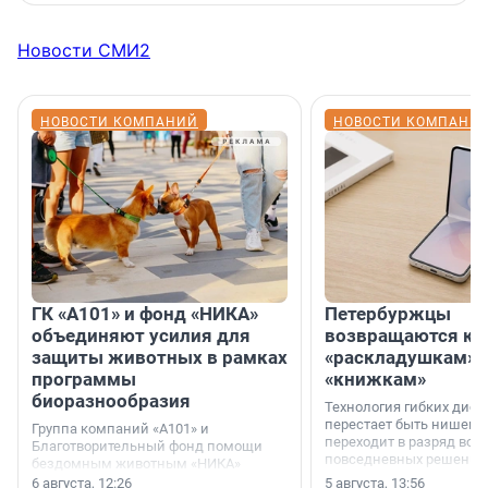
Новости СМИ2
НОВОСТИ КОМПАНИЙ
НОВОСТИ КОМПАНИ
ГК «А101» и фонд «НИКА»
Петербуржцы
объединяют усилия для
возвращаются к
защиты животных в рамках
«раскладушкам» 
программы
«книжкам»
биоразнообразия
Технология гибких дисп
перестает быть нишевы
Группа компаний «А101» и
переходит в разряд вос
Благотворительный фонд помощи
повседневных решений
бездомным животным «НИКА»
заключили соглашение о
6 августа, 12:26
5 августа, 13:56