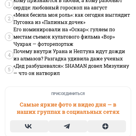
Кому признаются в любви, а кому разобьют
1
сердце: любовный гороскоп на август
«Меня бесила моя роль»: как сегодня выглядит
2
Пуговка из «Папиных дочек»
Его номинировали на «Оскар»: гуляем по
3
местам съемок культового фильма «Вор»
Чухрая — фоторепортаж
Почему внутри Урана и Нептуна идут дожди
4
из алмазов? Разгадка удивила даже ученых
«Дед разбушевался»: SHAMAN довел Мизулину
5
— что он натворил
ПРИСОЕДИНИТЬСЯ
Самые яркие фото и видео дня — в
наших группах в социальных сетях