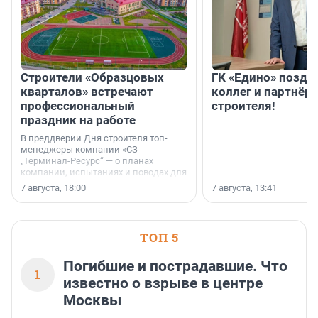
Строители «Образцовых
ГК «Едино» поздр
кварталов» встречают
коллег и партнёр
профессиональный
строителя!
праздник на работе
В преддверии Дня строителя топ-
менеджеры компании «СЗ
„Терминал-Ресурс“ — о планах
компании, испытаниях и поводах для
осторожного оптимизма.
7 августа, 18:00
7 августа, 13:41
ТОП 5
Погибшие и пострадавшие. Что
1
известно о взрыве в центре
Москвы