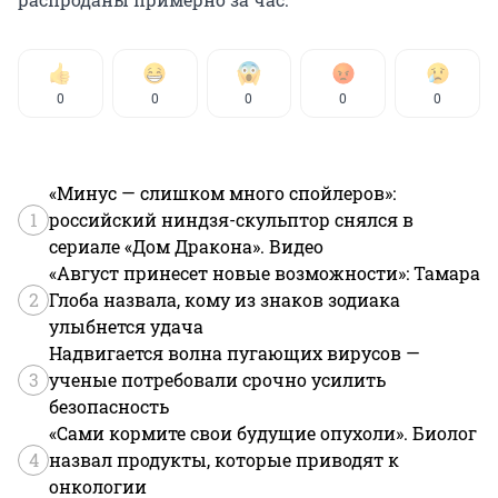
0
0
0
0
0
«Минус — слишком много спойлеров»:
1
российский ниндзя-скульптор снялся в
сериале «Дом Дракона». Видео
«Август принесет новые возможности»: Тамара
2
Глоба назвала, кому из знаков зодиака
улыбнется удача
Надвигается волна пугающих вирусов —
3
ученые потребовали срочно усилить
безопасность
«Сами кормите свои будущие опухоли». Биолог
4
назвал продукты, которые приводят к
онкологии