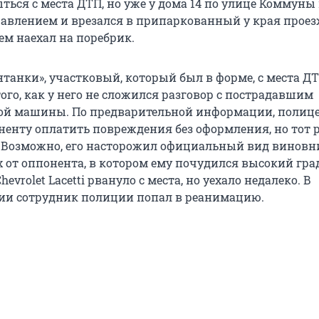
ься с места ДТП, но уже у дома 14 по улице Коммуны
равлением и врезался в припаркованный у края прое
тем наехал на поребрик.
танки», участковый, который был в форме, с места Д
ого, как у него не сложился разговор с пострадавшим
рой машины. По предварительной информации, полиц
ненту оплатить повреждения без оформления, но тот
ь. Возможно, его насторожил официальный вид виновни
 от оппонента, в котором ему почудился высокий град
hevrolet Lacetti рвануло с места, но уехало недалеко. В
рии сотрудник полиции попал в реанимацию.