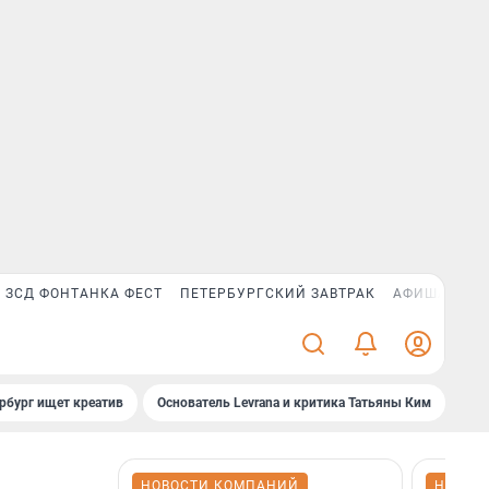
ЗСД ФОНТАНКА ФЕСТ
ПЕТЕРБУРГСКИЙ ЗАВТРАК
АФИША PLUS
рбург ищет креатив
Основатель Levrana и критика Татьяны Ким
Зач
НОВОСТИ КОМПАНИЙ
НОВОС