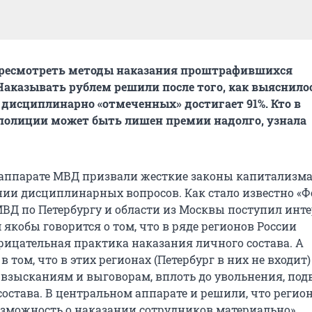
ресмотреть методы наказания проштрафившихся
аказывать рублем решили после того, как выяснилос
 дисциплинарно «отмеченных» достигает 91%. Кто в
полиции может быть лишен премии надолго, узнала
аппарате МВД призвали жесткие законы капитализма
ии дисциплинарных вопросов. Как стало известно «Ф
МВД по Петербургу и области из Москвы поступил инт
 якобы говорится о том, что в ряде регионов России
рицательная практика наказания личного состава. А
в том, что в этих регионах (Петербург в них не входит)
взысканиям и выговорам, вплоть до увольнения, под
состава. В центральном аппарате и решили, что регио
озможность о наказании сотрудников материально».