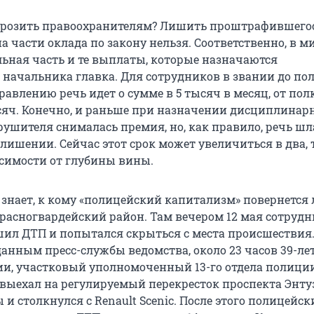
 грозить правоохранителям? Лишить проштрафившего
а части оклада по закону нельзя. Соответственно, в м
ьная часть и те выплаты, которые назначаются
начальника главка. Для сотрудников в звании до по
равлению речь идет о сумме в 5 тысяч в месяц, от по
сяч. Конечно, и раньше при назначении дисциплинар
рушителя снималась премия, но, как правило, речь шл
лишении. Сейчас этот срок может увеличиться в два, т
висимости от глубины вины.
 знает, к кому «полицейский капитализм» повернется 
Красногвардейский район. Там вечером 12 мая сотруд
ил ДТП и попытался скрыться с места происшествия.
нным пресс-службы ведомства, около 23 часов 39-ле
и, участковый уполномоченный 13-го отдела полиции
ti выехал на регулируемый перекресток проспекта Энту
 столкнулся с Renault Scenic. После этого полицейск