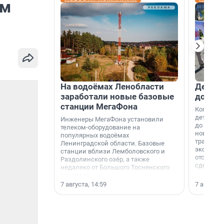
ем
На водоёмах Ленобласти
Девело
заработали новые базовые
добро
станции МегаФона
Когда-то
дети игр
Инженеры МегаФона установили
до темно
телеком-оборудование на
новости н
популярных водоёмах
традиция
Ленинградской области. Базовые
экономич
станции вблизи Лемболовского и
отсутств
Раздолинского озёр, а также
сделали 
недалеко от Большого Тосненского
водопада.
7 августа, 14:59
7 августа,