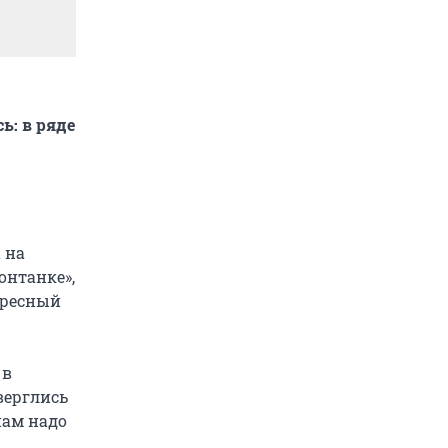
ь: в ряде
 на
онтанке»,
ересный
 в
верглись
нам надо