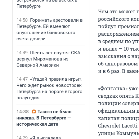
встречаются на вывесках в
Петербурге
Чем это может
российского коп
14:58
Горе-мать арестовали в
пойдут премиал
Петербурге. Ей вменяют
опустошение банковского
распоряжением 
счета дочери
в среднем по уп
и выше — 10 ты
14:49
Шесть лет спустя: СКА
взыскания с на
вернул Мироманова из
об одноразовом 
Северной Америки
и в 6 раз. В за
14:47
«Угадай правила игры».
Чего ждет рынок новостроек
«Фонтанка» уже
Петербурга на пороге второго
сводках опять 
полугодия
полиции соверш
официальным да
14:38
Такого не было
капитан полици
никогда. В Петербурге —
историческая дата
Chevrolet Lacet
улицы Коммуны и
14:29
«Я выглядела