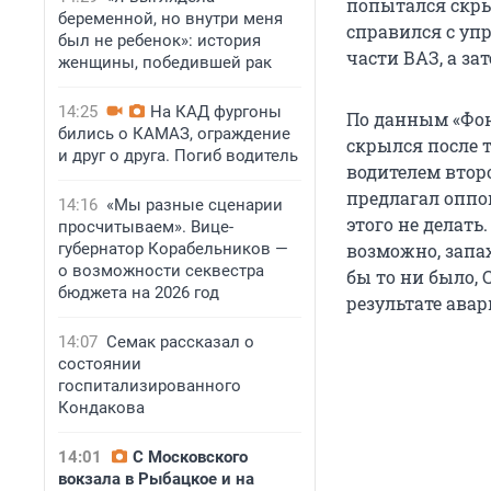
попытался скрыт
беременной, но внутри меня
справился с уп
был не ребенок»: история
части ВАЗ, а за
женщины, победившей рак
14:25
На КАД фургоны
По данным «Фон
бились о КАМАЗ, ограждение
скрылся после т
и друг о друга. Погиб водитель
водителем вто
предлагал оппо
14:16
«Мы разные сценарии
этого не делат
просчитываем». Вице-
губернатор Корабельников —
возможно, запах
о возможности секвестра
бы то ни было, C
бюджета на 2026 год
результате ава
14:07
Семак рассказал о
состоянии
госпитализированного
Кондакова
14:01
С Московского
вокзала в Рыбацкое и на