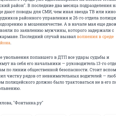
ский район". В последние два месяца подразделения н
е дают поводы для СМИ, чем иная звезда ТВ или кино.
рудников районного управления и 26-го отдела полиц
одозрению в мошенничестве. А в начале мая еще дво
взяли по заявлению мужчины, которого задержали с
кармане. Последний случай вызвал
волнения в среде
айона
.
ле увольнения попавшего в ДТП все удары судьбы и
мут на себя его начальники — руководитель 13-го отд
зам по линии общественной безопасности. Стоит вспом
вил чистку рядов от невнимательных водителей — люб
ем полицейского должно было трактоваться не в его п
ольнению.
лова, "Фонтанка.ру"