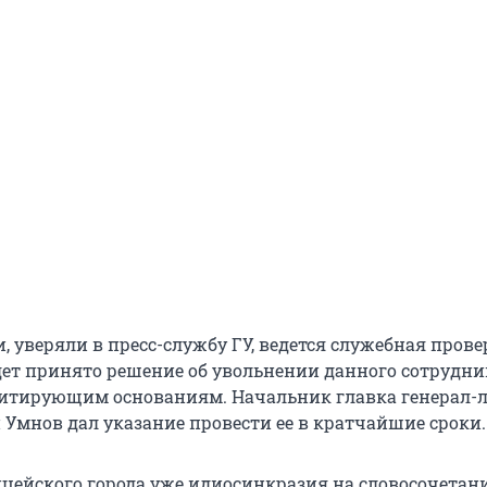
, уверяли в пресс-службу ГУ, ведется служебная провер
дет принято решение об увольнении данного сотрудни
итирующим основаниям. Начальник главка генерал-
 Умнов дал указание провести ее в кратчайшие сроки.
ицейского города уже идиосинкразия на словосочетан