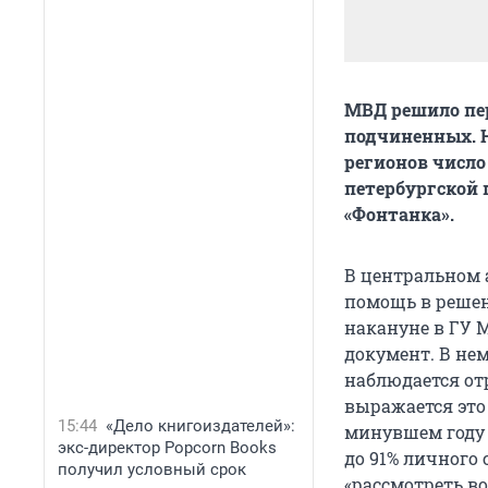
МВД решило пе
подчиненных. Н
регионов число
петербургской 
«Фонтанка».
В центральном 
помощь в решен
накануне в ГУ 
документ. В нем
наблюдается от
выражается это 
15:44
«Дело книгоиздателей»:
минувшем году 
экс-директор Popcorn Books
до 91% личного 
получил условный срок
«рассмотреть в