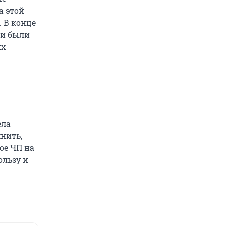
а этой
 В конце
ии были
их
ела
нить,
ое ЧП на
ользу и