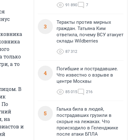
91 890
7
ся
инус
Теракты против мирных
3
граждан. Татьяна Ким
лковника
ответила, почему ВСУ атакует
склады Wildberries
лковника
ного
87 312
а только
ри, а то
Погибшие и пострадавшие.
4
Что известно о взрыве в
центре Москвы
лицом. В
85 015
216
ник
 По
Галька била в людей,
тний
5
пострадавших грузили в
, на
скорые на лежаках. Что
зиастов и
происходило в Геленджике
ий
после атаки БПЛА