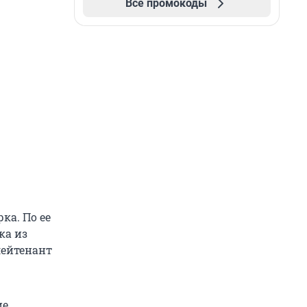
Все промокоды
ка. По ее
ка из
лейтенант
ие