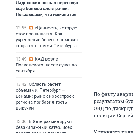
Ладожский вокзал переводят
еще больше электричек.
Показываем, что изменится
13:55
«Ценность, которую
стоит защищать». Как
укрепление берегов поможет
сохранить пляжи Петербурга
13:49
КАД возле
Пулковского шоссе сузят до
сентября
13:42
Область растет
объемами, Петербург —
По факту аварии
ценами: рынок новостроек
результатам бу
региона прибавил треть
ОВД по дискред
выручки
полиции Сергей
13:36
В Ялте разминируют
безэкипажный катер. Всех
У главного пол