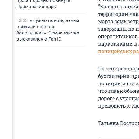
просят срочно покинуть
"Красногвардей
Приморский парк
территории чащ
13:33
«Нужно понять, зачем
марта семь сот
вводили паспорт
задержаны по п
болельщика». Семак жестко
оперативников 
высказался о Fan ID
наркотиками в 
полицейских р
На этот раз пос
бухгалтерии при
полиции и его 
что главк объя
дороге с участи
приводить к ув
Татьяна Вострои