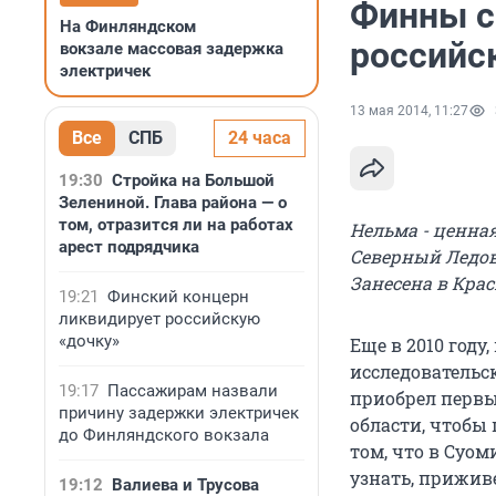
Финны с
На Финляндском
российс
вокзале массовая задержка
электричек
13 мая 2014, 11:27
Все
СПБ
24 часа
19:30
Стройка на Большой
Зелениной. Глава района — о
том, отразится ли на работах
Нельма - ценна
арест подрядчика
Северный Ледови
Занесена в Кра
19:21
Финский концерн
ликвидирует российскую
«дочку»
Еще в 2010 год
исследовательск
19:17
Пассажирам назвали
приобрел первы
причину задержки электричек
области, чтобы
до Финляндского вокзала
том, что в Суом
узнать, приживе
19:12
Валиева и Трусова