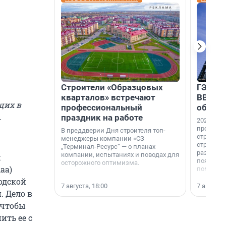
Строители «Образцовых
ГЭС, м
кварталов» встречают
ВВП: в
щих в
профессиональный
об ист
.
праздник на работе
2026-й —
професси
В преддверии Дня строителя топ-
строителе
менеджеры компании «СЗ
строителя
„Терминал-Ресурс“ — о планах
раз. В ГК
компании, испытаниях и поводах для
й
появился
осторожного оптимизма.
aa)
поменяла
одской
7 августа, 18:00
7 августа,
. Дело в
 чтобы
ить ее с