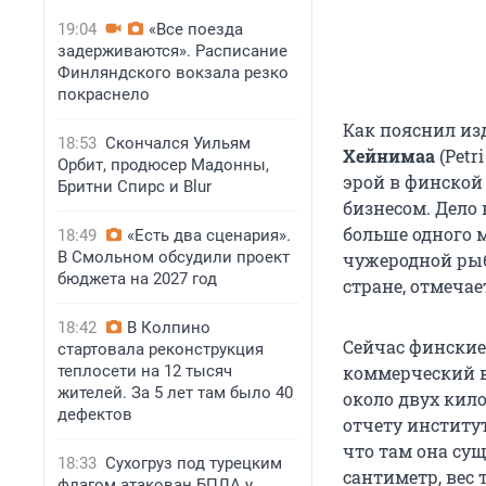
19:04
«Все поезда
задерживаются». Расписание
Финляндского вокзала резко
покраснело
Как пояснил из
18:53
Скончался Уильям
Хейнимаа
(Pet
Орбит, продюсер Мадонны,
эрой в финско
Бритни Спирс и Blur
бизнесом. Дело 
больше одного м
18:49
«Есть два сценария».
В Смольном обсудили проект
чужеродной рыб
бюджета на 2027 год
стране, отмеча
18:42
В Колпино
Сейчас финские
стартовала реконструкция
теплосети на 12 тысяч
коммерческий в
жителей. За 5 лет там было 40
около двух кило
дефектов
отчету институт
что там она сущ
18:33
Сухогруз под турецким
сантиметр, вес 
флагом атакован БПЛА у