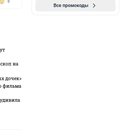
0
Все промокоды
ут
оскоп на
ых дочек»
го фильма
 удивила