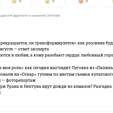
0
0
0
ыделите фрагмент и нажмите Ctrl+Enter
прекращается, он трансформируется»: как россияне буд
вгусте — ответ эксперта
ются в любви, а кому разобьют сердце: любовный гор
а моя роль»: как сегодня выглядит Пуговка из «Папин
овали на «Оскар»: гуляем по местам съемок культово
я — фоторепортаж
ри Урана и Нептуна идут дожди из алмазов? Разгадка
х