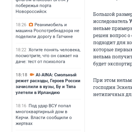
побережья порта
Новороссийск
Большой размер
исследователь
У
18:26
Реанимобиль и
нельме примерно
машина Роспотребнадзора не
решен вопрос о 
поделили дорогу в Гатчине
подходит для х
которые первым
18:22
Хотите понять человека,
посмотрите, что он сажает на
нельма получит
даче: тест от психолога
будет экспортир
18:18
AI-AINA: Смольный
При этом нельм
режет расходы, Героев России
зачислили в вузы, Бу и Тяпа
господин Эскел
улетели в Ирландию
нетипичных для
18:16
Под удар ВСУ попал
многоквартирный дом в
Керчи. Власти сообщили о
жертвах