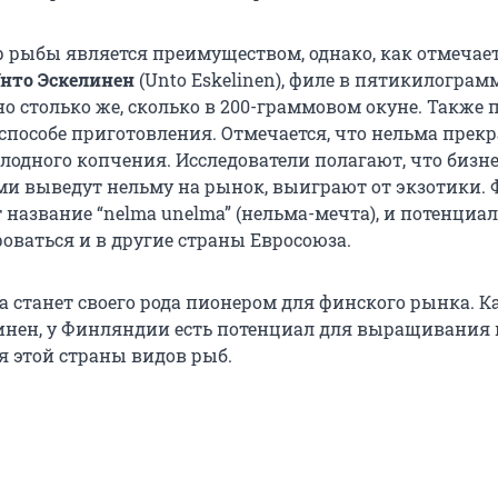
 рыбы является преимуществом, однако, как отмечае
нто Эскелинен
(Unto Eskelinen), филе в пятикилограм
 столько же, сколько в 200-граммовом окуне. Также 
способе приготовления. Отмечается, что нельма прек
олодного копчения. Исследователи полагают, что бизн
и выведут нельму на рынок, выиграют от экзотики.
 название “nelma unelma” (нельма-мечта), и потенциа
оваться и в другие страны Евросоюза.
а станет своего рода пионером для финского рынка. К
инен, у Финляндии есть потенциал для выращивания 
 этой страны видов рыб.