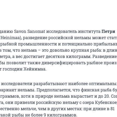
данию Savon Sanomat исследователь института
Петри
ri Heinimaa), разведение российской нельмы может стат
й рыбной промышленности и потенциально прибыль
в том, что нельма – это довольно крупная рыба: в длин
етра, а вес достигает десятков килограмм. Разведение
ы позволит также диверсифицировать рыбное произ
ет господин Хейнимаа.
 исследователи разрабатывают наиболее оптимальны
ариант нельмы. Предполагается, что финская рыба б
граммов, хотя в природе нельма вырастает и до 20. Со
а, они привезли российскую нельму с озера Кубенское
ественно мельче, чем в других местах: при длине в 81
такой рыбы не более 9 килограммов.