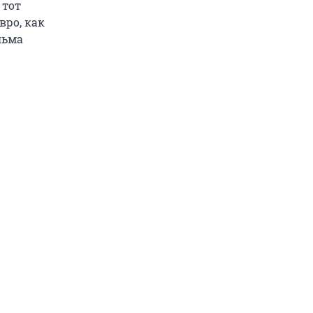
 тот
вро, как
льма