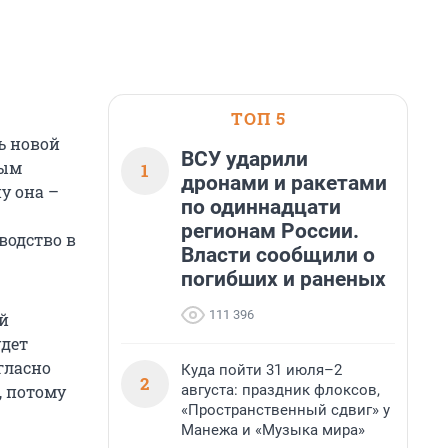
ТОП 5
ь новой
ВСУ ударили
ным
1
дронами и ракетами
у она –
по одиннадцати
регионам России.
водство в
Власти сообщили о
погибших и раненых
111 396
й
удет
гласно
Куда пойти 31 июля–2
2
августа: праздник флоксов,
, потому
«Пространственный сдвиг» у
Манежа и «Музыка мира»