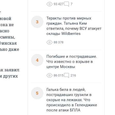
93 427
7
т
мовой
Теракты против мирных
3
граждан. Татьяна Ким
пока не
ответила, почему ВСУ атакует
расно
склады Wildberries
есмены,
88 378
 Финская
льно даже
Погибшие и пострадавшие.
4
Что известно о взрыве в
центре Москвы
ак заявил
и других
86 015
216
Галька била в людей,
5
пострадавших грузили в
скорые на лежаках. Что
происходило в Геленджике
после атаки БПЛА