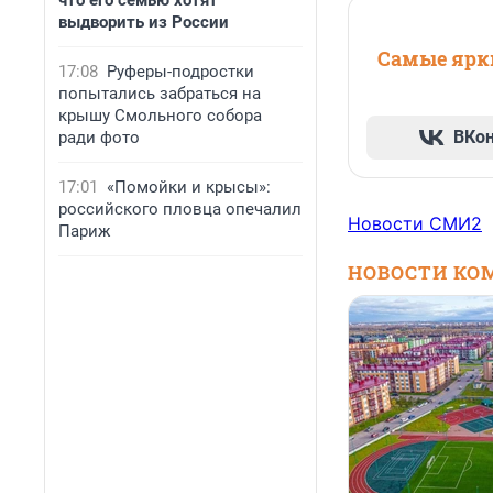
что его семью хотят
выдворить из России
Самые ярки
17:08
Руферы-подростки
попытались забраться на
крышу Смольного собора
ВКо
ради фото
17:01
«Помойки и крысы»:
российского пловца опечалил
Новости СМИ2
Париж
НОВОСТИ КО