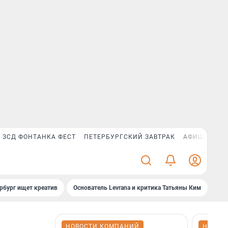
ЗСД ФОНТАНКА ФЕСТ
ПЕТЕРБУРГСКИЙ ЗАВТРАК
АФИША PLUS
рбург ищет креатив
Основатель Levrana и критика Татьяны Ким
Зач
НОВОСТИ КОМПАНИЙ
НОВОС