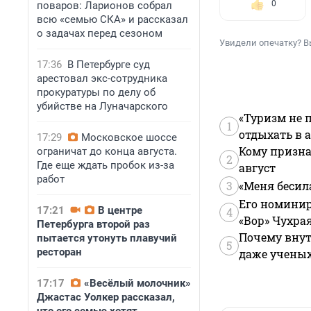
0
поваров: Ларионов собрал
всю «семью СКА» и рассказал
о задачах перед сезоном
Увидели опечатку? В
17:36
В Петербурге суд
арестовал экс-сотрудника
прокуратуры по делу об
убийстве на Луначарского
«Туризм не 
1
отдыхать в а
17:29
Московское шоссе
Кому призна
ограничат до конца августа.
2
Где еще ждать пробок из-за
август
работ
3
«Меня бесил
Его номинир
17:21
В центре
4
«Вор» Чухра
Петербурга второй раз
Почему внут
пытается утонуть плавучий
5
ресторан
даже учены
17:17
«Весёлый молочник»
Джастас Уолкер рассказал,