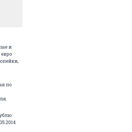
ные и
 евро
копейки,
ая по
ля.
рублю
05.2014