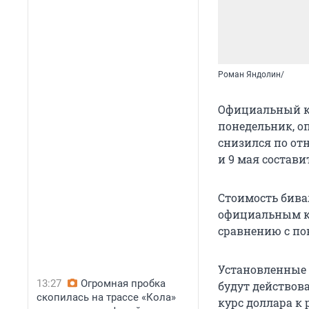
Роман Яндолин/
Официальный ку
понедельник, оп
снизился по от
и 9 мая составит
Стоимость бивал
официальным ку
сравнению с пок
Установленные 
13:27
Огромная пробка
будут действова
скопилась на трассе «Кола»
курс доллара к 