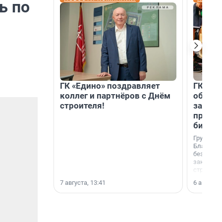
ь по
ГК «Едино» поздравляет
ГК «А1
коллег и партнёров с Днём
объеди
строителя!
защит
прогр
биора
Группа к
Благотв
бездомн
заключил
стратеги
7 августа, 13:41
6 августа,