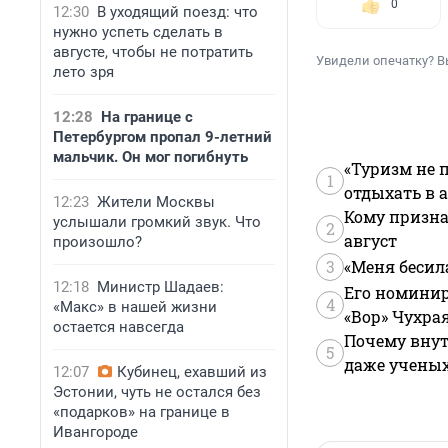
0
12:30
В уходящий поезд: что
нужно успеть сделать в
августе, чтобы не потратить
Увидели опечатку? В
лето зря
12:28
На границе с
Петербургом пропал 9-летний
мальчик. Он мог погибнуть
«Туризм не 
1
отдыхать в а
12:23
Жители Москвы
Кому призна
услышали громкий звук. Что
2
август
произошло?
3
«Меня бесил
12:18
Министр Шадаев:
Его номинир
4
«Макс» в нашей жизни
«Вор» Чухра
остается навсегда
Почему внут
5
даже учены
12:07
Кубинец, ехавший из
Эстонии, чуть не остался без
«подарков» на границе в
Ивангороде