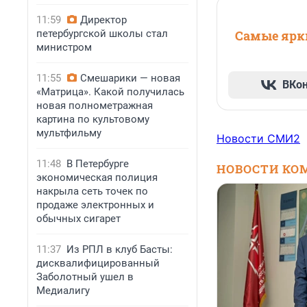
11:59
Директор
петербургской школы стал
Самые ярки
министром
11:55
Смешарики — новая
ВКо
«Матрица». Какой получилась
новая полнометражная
картина по культовому
мультфильму
Новости СМИ2
11:48
В Петербурге
НОВОСТИ КО
экономическая полиция
накрыла сеть точек по
продаже электронных и
обычных сигарет
11:37
Из РПЛ в клуб Басты:
дисквалифицированный
Заболотный ушел в
Медиалигу