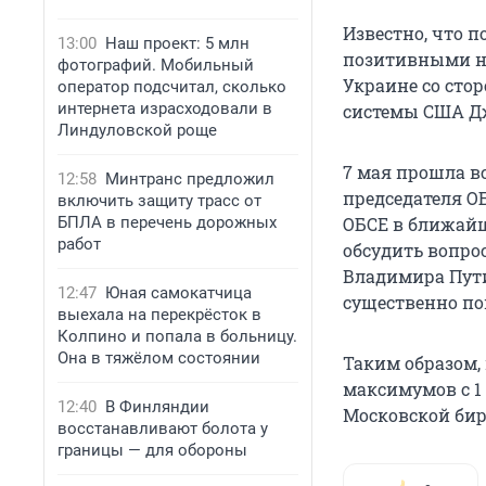
Известно, что п
13:00
Наш проект: 5 млн
позитивными н
фотографий. Мобильный
Украине со сто
оператор подсчитал, сколько
интернета израсходовали в
системы США Дж
Линдуловской роще
7 мая прошла в
12:58
Минтранс предложил
председателя ОБ
включить защиту трасс от
БПЛА в перечень дорожных
ОБСЕ в ближайш
работ
обсудить вопро
Владимира Пути
12:47
Юная самокатчица
существенно по
выехала на перекрёсток в
Колпино и попала в больницу.
Она в тяжёлом состоянии
Таким образом,
максимумов с 1
12:40
В Финляндии
Московской бир
восстанавливают болота у
границы — для обороны