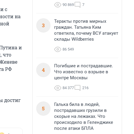
90 869
7
и с
ности на
Теракты против мирных
вной
3
граждан. Татьяна Ким
ответила, почему ВСУ атакует
склады Wildberries
Путина и
86 549
, что
 Женеве
Погибшие и пострадавшие.
та РФ
4
Что известно о взрыве в
центре Москвы
84 377
216
ы достиг
Галька била в людей,
5
пострадавших грузили в
скорые на лежаках. Что
происходило в Геленджике
после атаки БПЛА