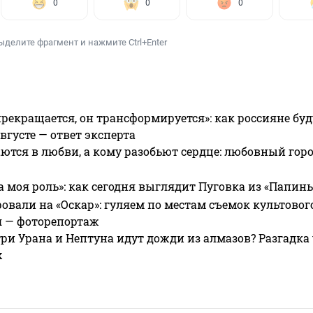
0
0
0
ыделите фрагмент и нажмите Ctrl+Enter
прекращается, он трансформируется»: как россияне буд
вгусте — ответ эксперта
ются в любви, а кому разобьют сердце: любовный гор
а моя роль»: как сегодня выглядит Пуговка из «Папин
овали на «Оскар»: гуляем по местам съемок культово
я — фоторепортаж
ри Урана и Нептуна идут дожди из алмазов? Разгадка
х