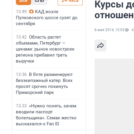
Все
СПБ
24 часа
Курсы до
13:49
КАД возле
отношен
Пулковского шоссе сузят до
сентября
8 мая 2014, 15:03
4
13:42
Область растет
объемами, Петербург —
ценами: рынок новостроек
региона прибавил треть
выручки
13:36
В Ялте разминируют
безэкипажный катер. Всех
просят срочно покинуть
Приморский парк
13:33
«Нужно понять, зачем
вводили паспорт
болельщика». Семак жестко
высказался о Fan ID