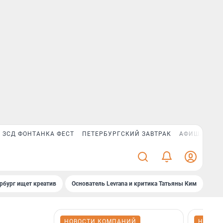
ЗСД ФОНТАНКА ФЕСТ
ПЕТЕРБУРГСКИЙ ЗАВТРАК
АФИША PLUS
рбург ищет креатив
Основатель Levrana и критика Татьяны Ким
Зач
НОВОСТИ КОМПАНИЙ
НОВОС