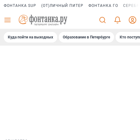
ФОНТАНКА SUP
(ОТ)ЛИЧНЫЙ ПИТЕР
ФОНТАНКА ГО
СЕРЕБР
Куда пойти на выходных
Образование в Петербурге
Кто поступ