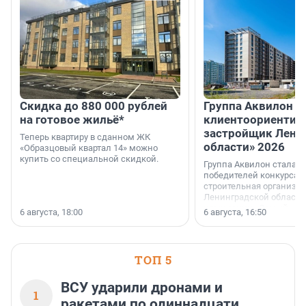
Скидка до 880 000 рублей
Группа Аквилон 
на готовое жильё*
клиентоориентир
застройщик Лени
Теперь квартиру в сданном ЖК
области» 2026
«Образцовый квартал 14» можно
купить со специальной скидкой.
Группа Аквилон стала 
победителей конкурса 
строительная организа
Ленинградской области 
номинации «Самый
6 августа, 18:00
6 августа, 16:50
клиентоориентированн
застройщик Ленинград
области».
ТОП 5
ВСУ ударили дронами и
1
ракетами по одиннадцати