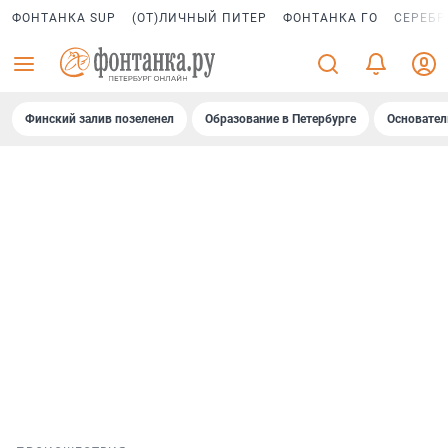
ФОНТАНКА SUP
(ОТ)ЛИЧНЫЙ ПИТЕР
ФОНТАНКА ГО
СЕРЕБР
Финский залив позеленел
Образование в Петербурге
Основател