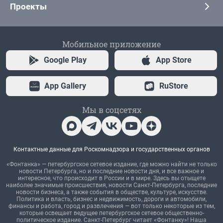
Проекты
Мобильное приложение
Google Play
App Store
App Gallery
RuStore
Мы в соцсетях
Контактные данные для Роскомнадзора и государственных органов
«Фонтанка» — петербургское сетевое издание, где можно найти не только
новости Петербурга, но и последние новости дня, и все важное и
интересное, что происходит в России и в мире. Здесь вы отыщете
наиболее значимые происшествия, новости Санкт-Петербурга, последние
новости бизнеса, а также события в обществе, культуре, искусстве.
Политика и власть, бизнес и недвижимость, дороги и автомобили,
финансы и работа, город и развлечения — вот только некоторые из тем,
которые освещает ведущее петербургское сетевое общественно-
политическое издание. Санкт-Петербург читает «Фонтанку»! Наша