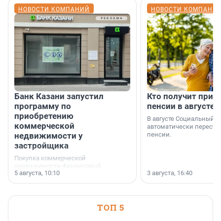
НОВОСТИ КОМПАНИЙ
НОВОСТИ КОМПАНИ
Банк Казани запустил
Кто получит приб
программу по
пенсии в августе
приобретению
В августе Социальный 
коммерческой
автоматически пересчи
недвижимости у
пенсии.
застройщика
Покупка коммерческой
недвижимости финансовый
5 августа, 10:10
3 августа, 16:40
инструмент, доступный для многих
предпринимателей. Будь то новый
офис, склад, торговое помещение
или готовый арендный бизнес —
успех сделки зависит от правильного
ТОП 5
выбора объекта и грамотного