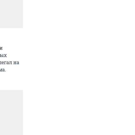
ии
ных
легал на
ма.