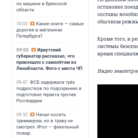
по машине в Брянской
остановке поез
области
составы возобн
обычном режим
10:03
Какие книги — самые
дорогие в магазинах
Петербурга?
Кроме того, в р
системы безопа
09:55
Иркутский
время специали
губернатор рассказал, что
произошло с самолётом из
Ленобласти. Фото с места ЧП
Видео землетряс
09:47
ФСБ задержала трёх
подростков по подозрению в
подготовке теракта против
Росгвардии
09:32
Начал косить
триммером, но в траву не
смотрел. Итог — факельный
пожар