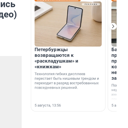
лись
део)
Петербуржцы
Банк К
возвращаются к
програ
«раскладушкам» и
приоб
«книжкам»
комме
недви
Технология гибких дисплеев
застр
перестает быть нишевым трендом и
переходит в разряд востребованных
Покупка 
повседневных решений.
недвижи
инструме
предприн
офис, ск
5 августа, 13:56
5 августа,
или гото
успех сд
выбора о
финанси