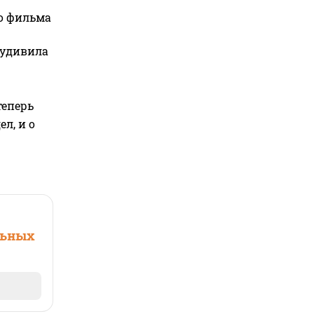
го фильма
 удивила
теперь
л, и о
льных