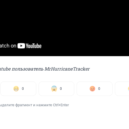
tube пользователь MrHurricaneTracker
0
0
0
ыделите фрагмент и нажмите Ctrl+Enter