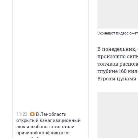
Скриншот видеосюжета
В понедельник, 
произошло силь
толчков распола
глубине 160 ки
Угрозы цунами 
11:23
В Ленобласти
открытый канализационный
люк и любопытство стали
причиной конфликта со