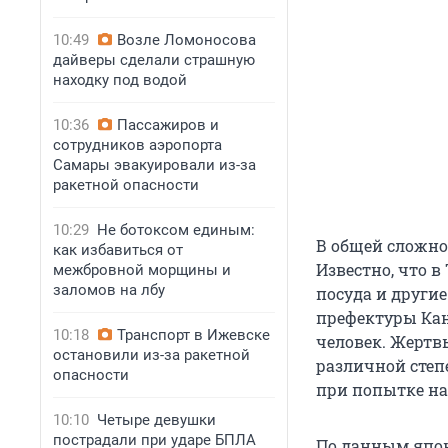
10:49
Возле Ломоносова
дайверы сделали страшную
находку под водой
10:36
Пассажиров и
сотрудников аэропорта
Самары эвакуировали из-за
ракетной опасности
10:29
Не ботоксом единым:
В общей сложно
как избавиться от
Известно, что в
межбровной морщины и
заломов на лбу
посуда и другие
префектуры Кана
10:18
Транспорт в Ижевске
человек. Жертв
остановили из-за ракетной
различной степ
опасности
при попытке на
10:10
Четыре девушки
пострадали при ударе БПЛА
По данным япон