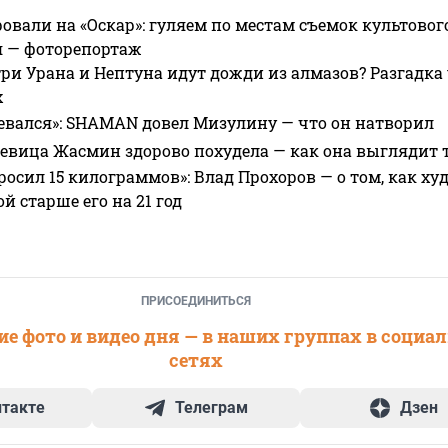
овали на «Оскар»: гуляем по местам съемок культово
я — фоторепортаж
ри Урана и Нептуна идут дожди из алмазов? Разгадка
х
евался»: SHAMAN довел Мизулину — что он натворил
 певица Жасмин здорово похудела — как она выглядит 
росил 15 килограммов»: Влад Прохоров — о том, как худе
 старше его на 21 год
ПРИСОЕДИНИТЬСЯ
е фото и видео дня — в наших группах в социа
сетях
нтакте
Телеграм
Дзен