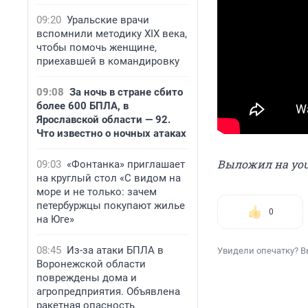
09:20
Уральские врачи
вспомнили методику XIX века,
чтобы помочь женщине,
приехавшей в командировку
09:08
За ночь в стране сбито
более 600 БПЛА, в
Ярославской области — 92.
Что известно о ночных атаках
Выложил на you
09:03
«Фонтанка» приглашает
на круглый стол «С видом на
море и не только: зачем
петербуржцы покупают жилье
0
на Юге»
08:45
Из-за атаки БПЛА в
Увидели опечатку? В
Воронежской области
повреждены дома и
агропредприятия. Объявлена
ракетная опасность