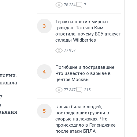
78 234
7
Теракты против мирных
3
граждан. Татьяна Ким
ответила, почему ВСУ атакует
склады Wildberries
77 957
Погибшие и пострадавшие.
4
Что известно о взрыве в
понии.
центре Москвы
 падала
77 347
215
7
и
Галька била в людей,
5
анения
пострадавших грузили в
скорые на лежаках. Что
происходило в Геленджике
после атаки БПЛА