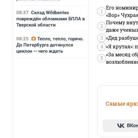
Его номинир
1
08:37
Склад Wildberries
«Вор» Чухра
повреждён обломками БПЛА в
Почему внут
Тверской области
2
даже учены
3
«Дед разбуш
08:25
Тепло, тепло, горячо.
До Петербурга дотянулся
4
«Я крутая»:
циклон — чего ждать
«За месяц сб
5
возлюбленной
Самые ярки
ВКо