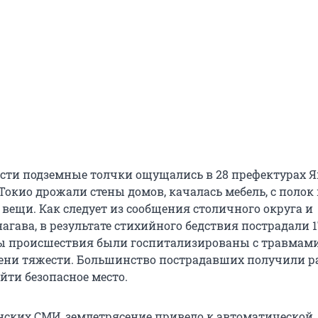
сти подземные толчки ощущались в 28 префектурах Я
 Токио дрожали стены домов, качалась мебель, с полок
 вещи. Как следует из сообщения столичного округа и
гава, в результате стихийного бедствия пострадали 1
ы происшествия были госпитализированы с травмам
ени тяжести. Большинство пострадавших получили р
йти безопасное место.
ских СМИ, землетрясение привело к автоматической