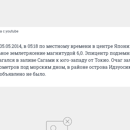
 с youtube
05.05.2014, в 05:18 по местному времени в центре Япон
ное землетрясение магнитудой 6,0. Эпицентр подзем
гался в заливе Сагами к юго-западу от Токио. Очаг за
лометров под морским дном, в районе острова Идзуоси
объявлено не было.