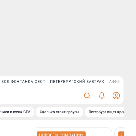
ЗСД ФОНТАНКА ФЕСТ
ПЕТЕРБУРГСКИЙ ЗАВТРАК
АФИША PLUS
ники в вузах СПб
Сколько стоят арбузы
Петербург ищет креатив
НОВОСТИ КОМПАНИЙ
НОВОС