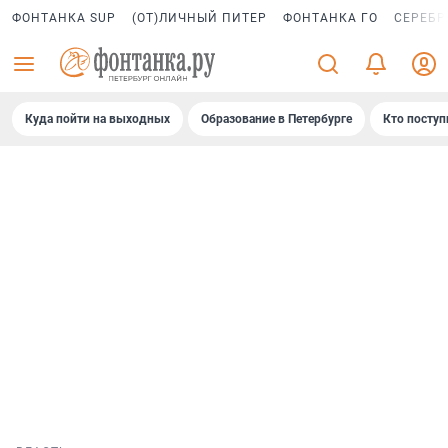
ФОНТАНКА SUP
(ОТ)ЛИЧНЫЙ ПИТЕР
ФОНТАНКА ГО
СЕРЕБР
Куда пойти на выходных
Образование в Петербурге
Кто поступ