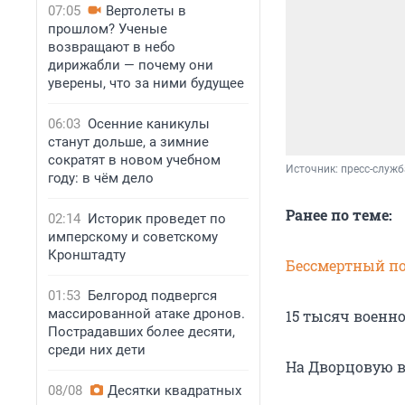
07:05
Вертолеты в
прошлом? Ученые
возвращают в небо
дирижабли — почему они
уверены, что за ними будущее
06:03
Осенние каникулы
станут дольше, а зимние
сократят в новом учебном
Источник: 
пресс-служб
году: в чём дело
Ранее по теме:
02:14
Историк проведет по
имперскому и советскому
Кронштадту
Бессмертный п
01:53
Белгород подвергся
массированной атаке дронов.
15 тысяч военн
Пострадавших более десяти,
среди них дети
На Дворцовую 
08/08
Десятки квадратных