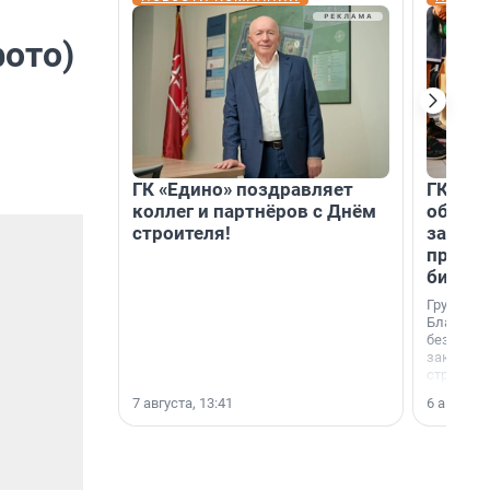
ото)
ГК «Едино» поздравляет
ГК «А1
коллег и партнёров с Днём
объеди
строителя!
защит
прогр
биора
Группа к
Благотв
бездомн
заключил
стратеги
7 августа, 13:41
6 августа,