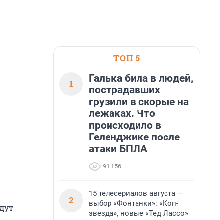
ТОП 5
Галька била в людей,
1
пострадавших
грузили в скорые на
лежаках. Что
происходило в
Геленджике после
атаки БПЛА
91 156
15 телесериалов августа —
м
2
выбор «Фонтанки»: «Коп-
дут
звезда», новые «Тед Лассо»