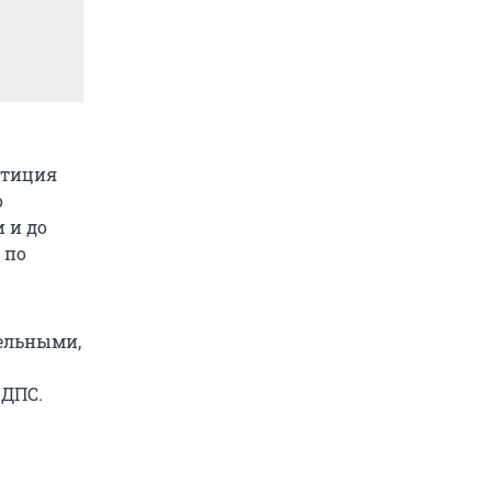
етиция
о
и и до
 по
ельными,
 ДПС.