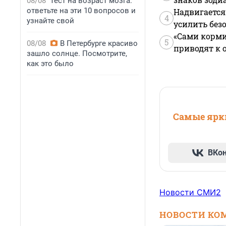
08/08
Тест на возраст мозга:
ответьте на эти 10 вопросов и
Надвигается
4
узнайте свой
усилить без
«Сами корми
5
08/08
В Петербурге красиво
приводят к 
зашло солнце. Посмотрите,
как это было
Самые ярки
ВКо
Новости СМИ2
НОВОСТИ КО