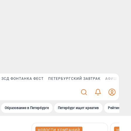
ЗСД ФОНТАНКА ФЕСТ
ПЕТЕРБУРГСКИЙ ЗАВТРАК
АФИША PLUS
Образование в Петербурге
Петербург ищет креатив
Рейтинги «Фо
НОВОСТИ КОМПАНИЙ
НОВОС