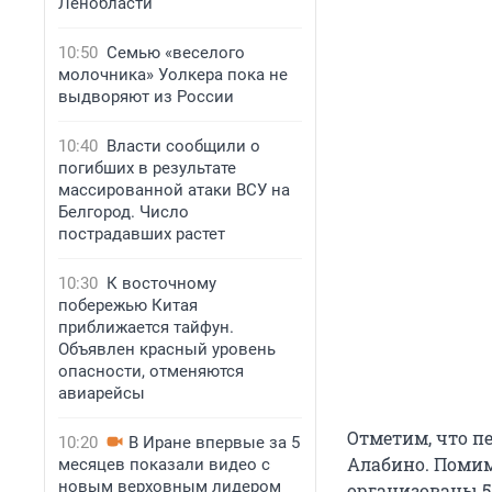
Ленобласти
10:50
Семью «веселого
молочника» Уолкера пока не
выдворяют из России
10:40
Власти сообщили о
погибших в результате
массированной атаки ВСУ на
Белгород. Число
пострадавших растет
10:30
К восточному
побережью Китая
приближается тайфун.
Объявлен красный уровень
опасности, отменяются
авиарейсы
Отметим, что п
10:20
В Иране впервые за 5
Алабино. Помим
месяцев показали видео с
новым верховным лидером
организованы 5 