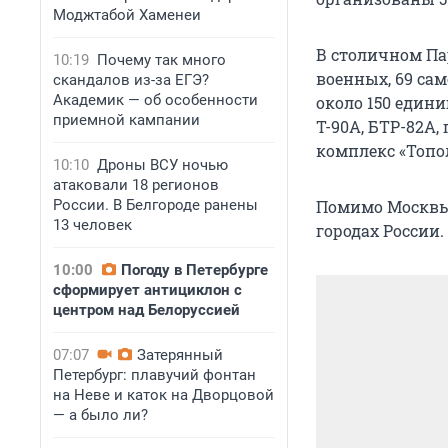
Моджтабой Хаменеи
В столичном Па
10:19
Почему так много
военных, 69 сам
скандалов из-за ЕГЭ?
Академик — об особенности
около 150 едини
приемной кампании
Т-90А, БТР-82А,
комплекс «Топо
10:10
Дроны ВСУ ночью
атаковали 18 регионов
России. В Белгороде ранены
Помимо Москвы 
13 человек
городах России.
10:00
Погоду в Петербурге
сформирует антициклон с
центром над Белоруссией
07:07
Затерянный
Петербург: плавучий фонтан
на Неве и каток на Дворцовой
— а было ли?