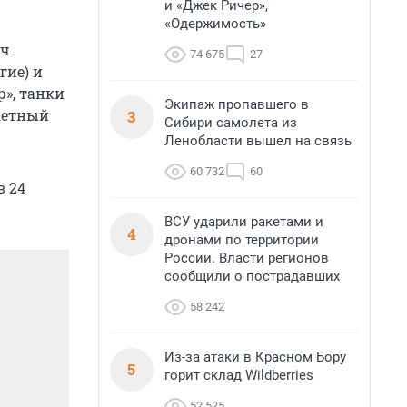
и «Джек Ричер»,
«Одержимость»
яч
74 675
27
гие) и
р», танки
Экипаж пропавшего в
акетный
3
Сибири самолета из
Ленобласти вышел на связь
60 732
60
в 24
ВСУ ударили ракетами и
4
дронами по территории
России. Власти регионов
сообщили о пострадавших
58 242
Из-за атаки в Красном Бору
5
горит склад Wildberries
52 525