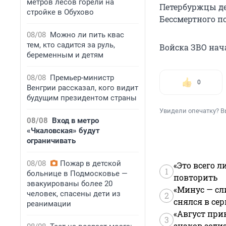
метров лесов горели на
Петербуржцы де
стройке в Обухово
Бессмертного п
08/08
Можно ли пить квас
тем, кто садится за руль,
Войска ЗВО нач
беременным и детям
08/08
Премьер-министр
0
Венгрии рассказал, кого видит
будущим президентом страны
Увидели опечатку? В
08/08
Вход в метро
«Чкаловская» будут
ограничивать
08/08
Пожар в детской
«Это всего л
1
больнице в Подмосковье —
повторить
эвакуированы более 20
«Минус — сл
человек, спасены дети из
2
снялся в се
реанимации
«Август при
3
знаков зоди