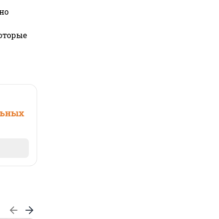
но
которые
льных