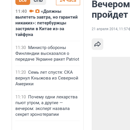
Все
СПБ
24 часа
Вечером
11:40
«Должны
пройдет
вылететь завтра, но гарантий
никаких»: петербуржцы
застряли в Китае из-за
21 апреля 2014, 11:57
тайфуна
11:30
Министр обороны
Финляндии высказался о
передаче Украине ракет Patriot
11:20
Семь лет спустя: СКА
вернул Кныжова из Северной
Америки
11:10
Почему одни лекарства
пьют утром, а другие —
вечером: эксперт назвала
секрет хронотерапии