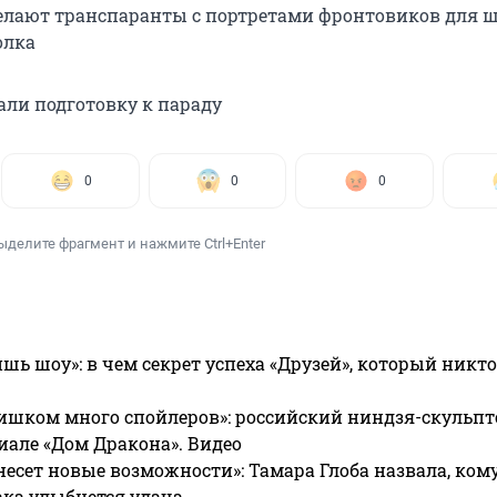
лают транспаранты с портретами фронтовиков для 
олка
али подготовку к параду
0
0
0
ыделите фрагмент и нажмите Ctrl+Enter
ишь шоу»: в чем секрет успеха «Друзей», который никто
ишком много спойлеров»: российский ниндзя-скульпт
риале «Дом Дракона». Видео
несет новые возможности»: Тамара Глоба назвала, кому
ака улыбнется удача