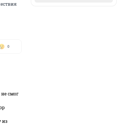
шествия
0
 не смог
ор
 из