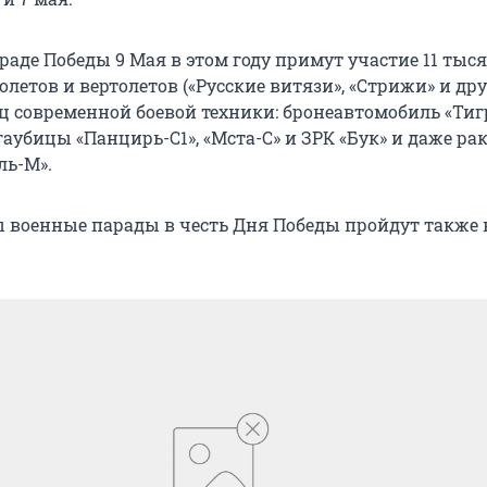
раде Победы 9 Мая в этом году примут участие 11 тыс
олетов и вертолетов («Русские витязи», «Стрижи» и дру
ц современной боевой техники: бронеавтомобиль «Тиг
 гаубицы «Панцирь-С1», «Мста-С» и ЗРК «Бук» и даже р
ль-М».
военные парады в честь Дня Победы пройдут также 