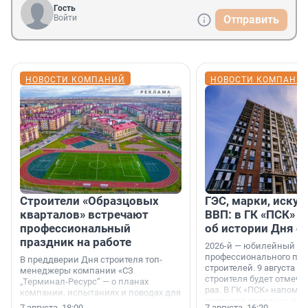
Гость
Войти
Отправить
НОВОСТИ КОМПАНИЙ
НОВОСТИ КОМПАНИ
Строители «Образцовых
ГЭС, марки, искус
кварталов» встречают
ВВП: в ГК «ПСК» р
профессиональный
об истории Дня с
праздник на работе
2026-й — юбилейный го
профессионального пр
В преддверии Дня строителя топ-
строителей. 9 августа 2
менеджеры компании «СЗ
строителя будет отмечат
„Терминал-Ресурс“ — о планах
раз. В ГК «ПСК» напомни
компании, испытаниях и поводах для
появился праздник и к
осторожного оптимизма.
7 августа, 18:00
7 августа, 16:20