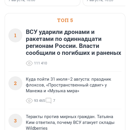
поменялась роль строит
ТОП 5
ВСУ ударили дронами и
1
ракетами по одиннадцати
регионам России. Власти
сообщили о погибших и раненых
111 410
Куда пойти 31 июля–2 августа: праздник
2
флоксов, «Пространственный сдвиг» у
Манежа и «Музыка мира»
93 465
7
Теракты против мирных граждан. Татьяна
3
Ким ответила, почему ВСУ атакует склады
Wildberries