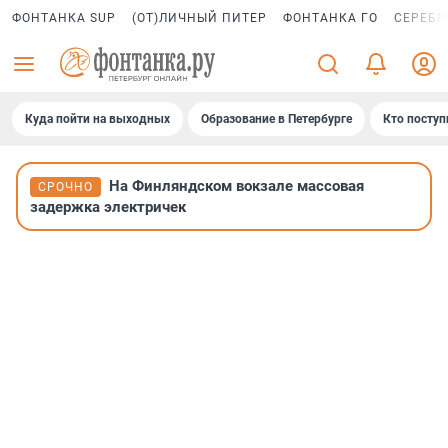
ФОНТАНКА SUP
(ОТ)ЛИЧНЫЙ ПИТЕР
ФОНТАНКА ГО
СЕРЕБР
Куда пойти на выходных
Образование в Петербурге
Кто поступ
На Финляндском вокзале массовая
СРОЧНО
задержка электричек