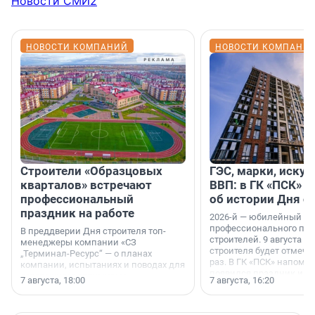
Новости СМИ2
НОВОСТИ КОМПАНИЙ
НОВОСТИ КОМПАНИ
Строители «Образцовых
ГЭС, марки, искус
кварталов» встречают
ВВП: в ГК «ПСК» р
профессиональный
об истории Дня с
праздник на работе
2026-й — юбилейный го
профессионального пр
В преддверии Дня строителя топ-
строителей. 9 августа 2
менеджеры компании «СЗ
строителя будет отмечат
„Терминал-Ресурс“ — о планах
раз. В ГК «ПСК» напомни
компании, испытаниях и поводах для
появился праздник и к
осторожного оптимизма.
7 августа, 18:00
7 августа, 16:20
поменялась роль строит