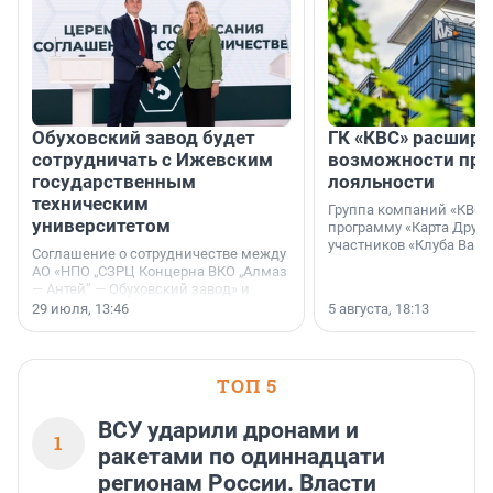
Обуховский завод будет
ГК «КВС» расширя
сотрудничать с Ижевским
возможности пр
государственным
лояльности
техническим
Группа компаний «КВС»
университетом
программу «Карта Друга
участников «Клуба Ваши
Соглашение о сотрудничестве между
АО «НПО „СЗРЦ Концерна ВКО „Алмаз
— Антей“ — Обуховский завод» и
ФГБОУ ВО «Ижевский
29 июля, 13:46
5 августа, 18:13
государственный технический
университет имени М. Т.
Калашникова» (ИжГТУ) было
подписано 17 июля 2026 года в
ТОП 5
Ситуационном центре Правительства
Москвы.
ВСУ ударили дронами и
1
ракетами по одиннадцати
регионам России. Власти