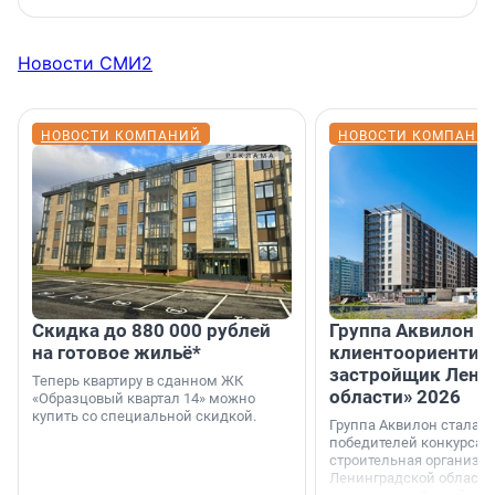
Новости СМИ2
НОВОСТИ КОМПАНИЙ
НОВОСТИ КОМПАНИ
Скидка до 880 000 рублей
Группа Аквилон 
на готовое жильё*
клиентоориентир
застройщик Лени
Теперь квартиру в сданном ЖК
области» 2026
«Образцовый квартал 14» можно
купить со специальной скидкой.
Группа Аквилон стала 
победителей конкурса 
строительная организа
Ленинградской области 