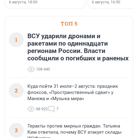
номинации «Самый
6 августа, 18:00
6 августа, 16:50
клиентоориентированн
застройщик Ленинград
области».
ТОП 5
ВСУ ударили дронами и
1
ракетами по одиннадцати
регионам России. Власти
сообщили о погибших и раненых
108 440
Куда пойти 31 июля–2 августа: праздник
2
флоксов, «Пространственный сдвиг» у
Манежа и «Музыка мира»
88 922
7
Теракты против мирных граждан. Татьяна
3
Ким ответила, почему ВСУ атакует склады