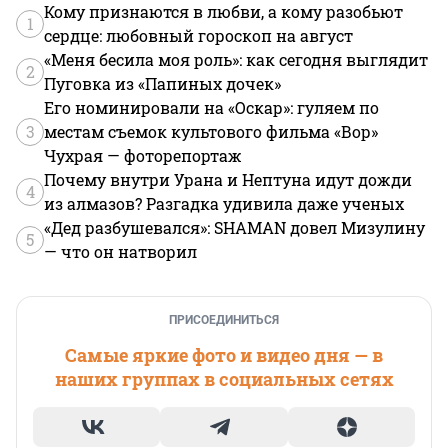
Кому признаются в любви, а кому разобьют
1
сердце: любовный гороскоп на август
«Меня бесила моя роль»: как сегодня выглядит
2
Пуговка из «Папиных дочек»
Его номинировали на «Оскар»: гуляем по
3
местам съемок культового фильма «Вор»
Чухрая — фоторепортаж
Почему внутри Урана и Нептуна идут дожди
4
из алмазов? Разгадка удивила даже ученых
«Дед разбушевался»: SHAMAN довел Мизулину
5
— что он натворил
ПРИСОЕДИНИТЬСЯ
Самые яркие фото и видео дня — в
наших группах в социальных сетях