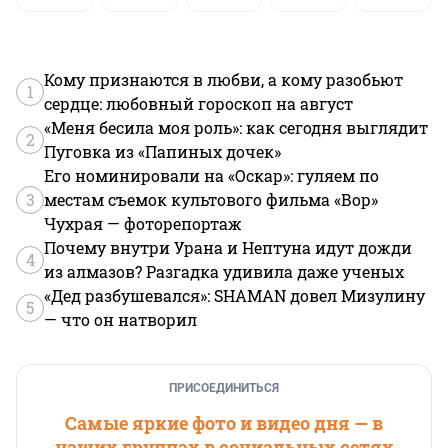
Кому признаются в любви, а кому разобьют
1
сердце: любовный гороскоп на август
«Меня бесила моя роль»: как сегодня выглядит
2
Пуговка из «Папиных дочек»
Его номинировали на «Оскар»: гуляем по
3
местам съемок культового фильма «Вор»
Чухрая — фоторепортаж
Почему внутри Урана и Нептуна идут дожди
4
из алмазов? Разгадка удивила даже ученых
«Дед разбушевался»: SHAMAN довел Мизулину
5
— что он натворил
ПРИСОЕДИНИТЬСЯ
Самые яркие фото и видео дня — в
наших группах в социальных сетях