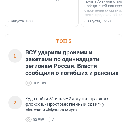
Группа Аквилон стала 
победителей конкурса 
строительная организа
Ленинградской области 
номинации «Самый
6 августа, 18:00
6 августа, 16:50
клиентоориентированн
застройщик Ленинград
области».
ТОП 5
ВСУ ударили дронами и
1
ракетами по одиннадцати
регионам России. Власти
сообщили о погибших и раненых
105 189
Куда пойти 31 июля–2 августа: праздник
2
флоксов, «Пространственный сдвиг» у
Манежа и «Музыка мира»
82 959
7