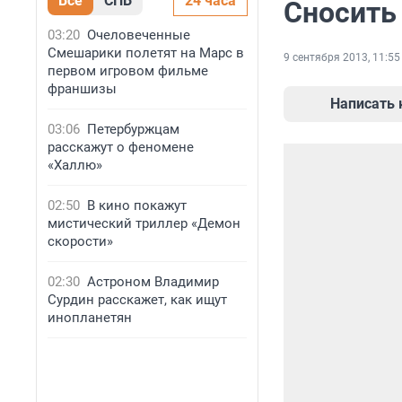
Все
СПБ
24 часа
Сносить
03:20
Очеловеченные
Смешарики полетят на Марс в
9 сентября 2013, 11:55
первом игровом фильме
франшизы
Написать
03:06
Петербуржцам
расскажут о феномене
«Халлю»
02:50
В кино покажут
мистический триллер «Демон
скорости»
02:30
Астроном Владимир
Сурдин расскажет, как ищут
инопланетян