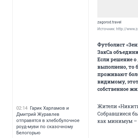
zagorod.travel
Источник: 
http://www.z
Футболист «Зен
ЗакСа объедини
Если решение 
выполнено, то 
проживают боле
видимому, этот
собственное жи
Жители «Никити
02:14
Гарик Харламов и
Собравшиеся бы
Дмитрий Журавлев
отправятся в хлебобулочное
как минимум – 
роуд-муви по сказочному
Белогорью