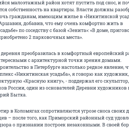
ся малоэтажный район хотят пустить под снос, и по
тся собственность на квартиры. Власти должны разоб
очь гражданам, имеющим жилье в «Никитинской усадь
Аршавин, добавив, что ему очень комфортно жить в
адьбе» по соседству с базой «Зенита»: «В доме, приго
 приобретено 2 парковочных места».
х деревня преобразилась в комфортный европейский р
тересными с архитектурной точки зрения домами.
оительство в Петербурге настолько редкое явление, ч
плекс «Никитинская усадьба», я говорю как художник
ектурную «Красную книгу», - поддержал его скульптор
ов России, один из основателей Деревни художников 
ерий Бытка.
тир в Коломягах сопротивляются угрозе сноса своих 
цев – после того, как Приморский районный суд удов
дзора о признании построек незаконными. В своей бор