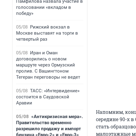
Памфилова назвала участие в
голосовании «вкладом в
победу»
05/08
Рижский вокзал в
Москве выставят на торги в
четвертый раз
05/08
Иран и Оман
договорились о новом
маршруте через Ормузский
пролив. С Вашингтоном
Тегеран переговоры не ведет
05/08
ТАСС: «Интервидение»
состоится в Саудовской
Аравии
Напомним, конц
05/08
«Антикризисная мера».
середине 90-х 
Правительство временно
стать образцов
разрешило продажу и импорт
малоэтажные мн
бензина «Евро-2» и «Евро-3»