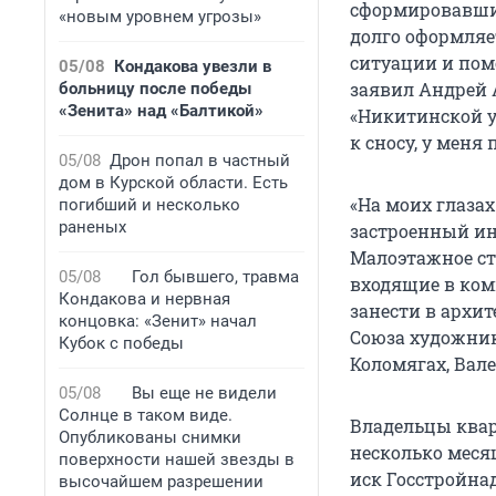
сформировавший
«новым уровнем угрозы»
долго оформляе
ситуации и пом
05/08
Кондакова увезли в
заявил Андрей 
больницу после победы
«Зенита» над «Балтикой»
«Никитинской ус
к сносу, у меня
05/08
Дрон попал в частный
дом в Курской области. Есть
«На моих глаза
погибший и несколько
раненых
застроенный ин
Малоэтажное стр
05/08
Гол бывшего, травма
входящие в ком
Кондакова и нервная
занести в архит
концовка: «Зенит» начал
Союза художник
Кубок с победы
Коломягах, Вал
05/08
Вы еще не видели
Солнце в таком виде.
Владельцы квар
Опубликованы снимки
несколько меся
поверхности нашей звезды в
иск Госстройна
высочайшем разрешении