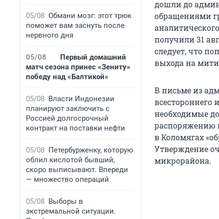
дошли до админ
обращениями гр
05/08
Обмани мозг: этот трюк
поможет вам заснуть после
аналитического
нервного дня
получили 31 авг
следует, что п
05/08
Первый домашний
выхода на мити
матч сезона принес «Зениту»
победу над «Балтикой»
В письме из ад
05/08
Власти Индонезии
всестороннего 
планируют заключить с
необходимые до
Россией долгосрочный
распоряжению г
контракт на поставки нефти
в Коломягах «о
Утверждение оч
05/08
Петербурженку, которую
облил кислотой бывший,
микрорайона.
скоро выписывают. Впереди
— множество операций
05/08
Выборы в
экстремальной ситуации.