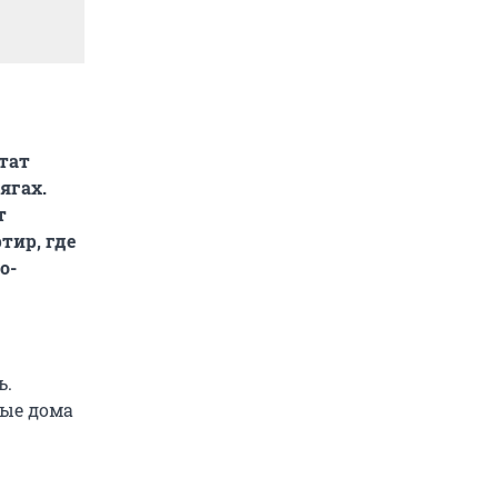
тат
ягах.
т
тир, где
о-
ь.
ные дома