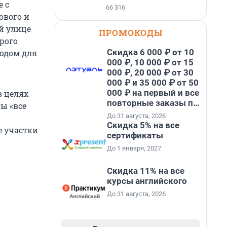
е с
66 316
ового и
й улице
ПРОМОКОДЫ
орого
Скидка 6 000 ₽ от 10
водом для
000 ₽, 10 000 ₽ от 15
000 ₽, 20 000 ₽ от 30
000 ₽ и 35 000 ₽ от 50
000 ₽ на первый и все
в целях
повторные заказы по
ы «все
промокоду НАБЕРИ
До 31 августа, 2026
Скидка 5% на все
е участки
сертификаты
До 1 января, 2027
Скидка 11% на все
курсы английского
До 31 августа, 2026