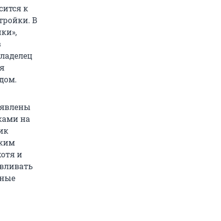
сится к
тройки. В
ки»,
в
владелец
я
дом.
ъявлены
ками на
ик
аким
хотя и
авливать
нные