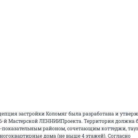
епция застройки Коломяг была разработана и утверж
в 6-й Мастерской ЛЕННИИПроекта. Территория должна 
о-показательным районом, сочетающим коттеджи, тау
огоквартирные дома (не выше 4 этажей). Согласно