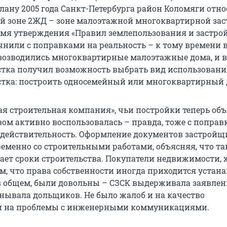
лану 2005 года Санкт-Петербурга район Коломяги отно
 зоне 2ЖД – зоне малоэтажной многоквартирной зас
ремя утверждения «Правил землепользования и застрой
нили с поправками на реальность – к тому времени 
возводились многоквартирные малоэтажные дома, и 
стка получил возможность выбрать вид использовани
стка: построить односемейный или многоквартирный 
ая строительная компания», чьи постройки теперь об
вом активно воспользовалась – правда, тоже с поправ
действительность. Оформление документов застройщ
еменно со строительными работами, объясняя, что т
ает сроки строительства. Покупатели недвижимости, 
м, что права собственности иногда приходится устан
, в общем, были довольны – СЗСК выдерживала заявле
анывала дольщиков. Не было жалоб и на качество
 и на проблемы с инженерными коммуникациями.