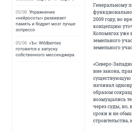
Генеральному п
функциональной
05/08
Упражнение
«нейросоты» развивает
2009 году, во в
память и бодрит мозг лучше
концепцию уточ
эспрессо
Коломягах уже 
земельного уча
05/08
«Ъ»: Wildberries
земельного уча
готовится к запуску
собственного мессенджера
«Северо-Западн
вне закона, пра
существующую 
начинал одновр
образом сокращ
возмущались те
через суды, но
сроки и не обм
строительства,