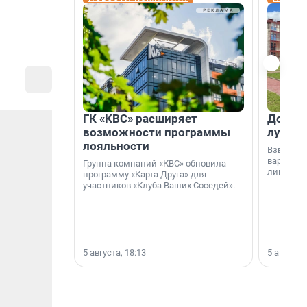
ГК «КВС» расширяет
Дом ил
возможности программы
лучше 
лояльности
Взвешива
варианто
Группа компаний «КВС» обновила
лишнего 
программу «Карта Друга» для
участников «Клуба Ваших Соседей».
5 августа, 18:13
5 августа,