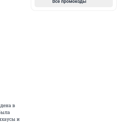
Все промокоды
дена в
была
нхаусы и