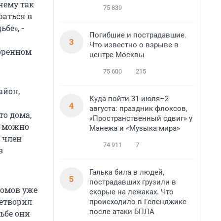
чему так
75 839
раться в
бе», -
Погибшие и пострадавшие.
3
Что известно о взрыве в
воренном
центре Москвы
75 600
215
айон,
Куда пойти 31 июля–2
4
августа: праздник флоксов,
то дома,
«Пространственный сдвиг» у
, можно
Манежа и «Музыка мира»
, член
74 911
7
в
Галька била в людей,
5
пострадавших грузили в
домов уже
скорые на лежаках. Что
летворил
происходило в Геленджике
после атаки БПЛА
ьбе они