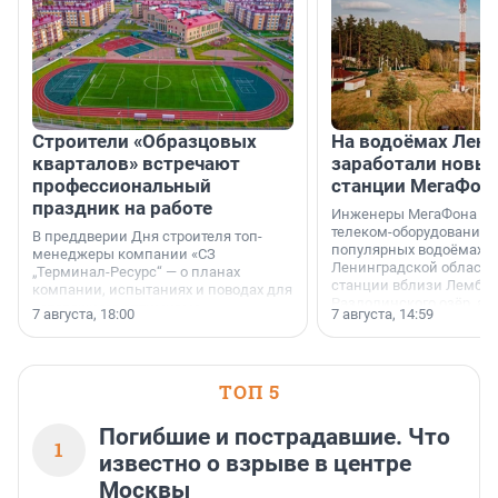
Строители «Образцовых
На водоёмах Лен
кварталов» встречают
заработали новы
профессиональный
станции МегаФон
праздник на работе
Инженеры МегаФона ус
телеком-оборудование 
В преддверии Дня строителя топ-
популярных водоёмах
менеджеры компании «СЗ
Ленинградской области
„Терминал-Ресурс“ — о планах
станции вблизи Лембол
компании, испытаниях и поводах для
Раздолинского озёр, а 
осторожного оптимизма.
7 августа, 18:00
7 августа, 14:59
недалеко от Большого Т
водопада.
ТОП 5
Погибшие и пострадавшие. Что
1
известно о взрыве в центре
Москвы