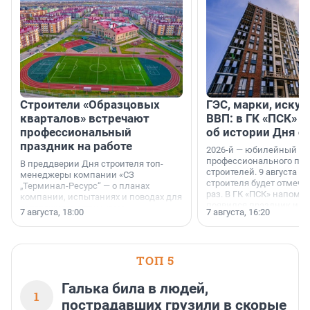
Строители «Образцовых
ГЭС, марки, искус
кварталов» встречают
ВВП: в ГК «ПСК» р
профессиональный
об истории Дня с
праздник на работе
2026-й — юбилейный го
профессионального пр
В преддверии Дня строителя топ-
строителей. 9 августа 2
менеджеры компании «СЗ
строителя будет отмечат
„Терминал-Ресурс“ — о планах
раз. В ГК «ПСК» напомни
компании, испытаниях и поводах для
появился праздник и к
осторожного оптимизма.
7 августа, 18:00
7 августа, 16:20
поменялась роль строит
ТОП 5
Галька била в людей,
1
пострадавших грузили в скорые