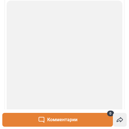
Деятельность в сфере ИТ
Руководство пользователя
Наши награды
© 2000-2026 Фонтанка.Ру
Свидетельство Роскомнадзора ЭЛ № ФС 77-66333 от 14.07.2016
© ООО «Интернет Технологии»
0
Комментарии