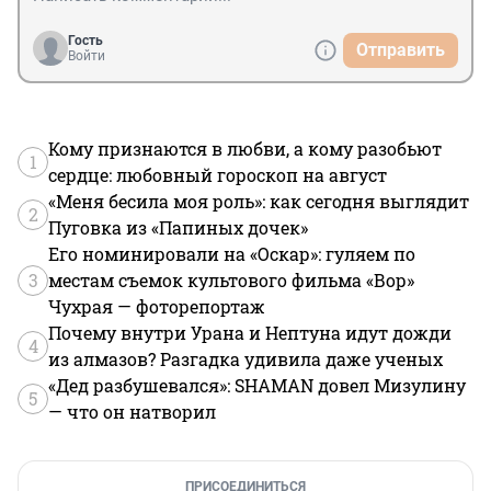
Гость
Отправить
Войти
Кому признаются в любви, а кому разобьют
1
сердце: любовный гороскоп на август
«Меня бесила моя роль»: как сегодня выглядит
2
Пуговка из «Папиных дочек»
Его номинировали на «Оскар»: гуляем по
3
местам съемок культового фильма «Вор»
Чухрая — фоторепортаж
Почему внутри Урана и Нептуна идут дожди
4
из алмазов? Разгадка удивила даже ученых
«Дед разбушевался»: SHAMAN довел Мизулину
5
— что он натворил
ПРИСОЕДИНИТЬСЯ