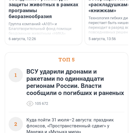
защиты животных в рамках
«раскладушкам» 
программы
«книжкам»
биоразнообразия
Технология гибких дисп
перестает быть нишевы
Группа компаний «А101» и
переходит в разряд вос
Благотворительный фонд помощи
повседневных решений
бездомным животным «НИКА»
заключили соглашение о
6 августа, 12:26
5 августа, 13:56
стратегическом сотрудничестве.
ТОП 5
ВСУ ударили дронами и
1
ракетами по одиннадцати
регионам России. Власти
сообщили о погибших и раненых
105 672
Куда пойти 31 июля–2 августа: праздник
2
флоксов, «Пространственный сдвиг» у
Манежа и «Музыка мира»