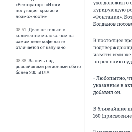
уже доложил о 
«Ресторатор»: «Итоги
курирующую рол
полугодия: кризис и
«Фонтанки». Бо
возможности»
Богданов посове
08:51
Дело не только в
количестве молока: чем на
В настоящее вр
самом деле кофе латте
подтверждающих
отличается от капучино
изъяты ими же 
08:38
За ночь над
по решению суд
российскими регионами сбито
более 200 БПЛА
- Любопытно, ч
указанные в ак
добавил он.
В ближайшие дн
160 (присвоение