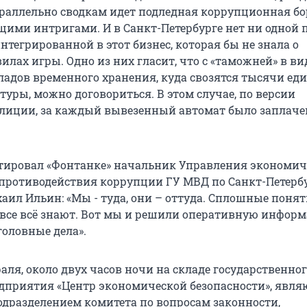
раллельно сводкам идет подледная коррупционная бо
ими интригами. И в Санкт-Петербурге нет ни одной 
нтегрированной в этот бизнес, которая бы не знала о
лах игры. Одно из них гласит, что с «таможней» в ви
ладов временного хранения, куда свозятся тысячи ед
уры, можно договориться. В этом случае, по версии
лиции, за каждый вывезенный автомат было заплаче
тировал «Фонтанке» начальник Управления экономич
 противодействия коррупции ГУ МВД по Санкт-Петерб
аил Ильин: «Мы - туда, они – оттуда. Сплошные понят
 все всё знают. Вот мы и решили оперативную инфор
головные дела».
раля, около двух часов ночи на складе государственно
дприятия «Центр экономической безопасности», явл
дразделением комитета по вопросам законности,