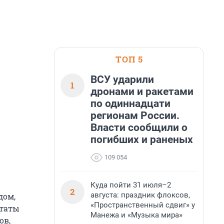
ТОП 5
ВСУ ударили
1
дронами и ракетами
по одиннадцати
регионам России.
Власти сообщили о
погибших и раненых
109 054
Куда пойти 31 июля–2
2
августа: праздник флоксов,
дом,
«Пространственный сдвиг» у
ьтаты
Манежа и «Музыка мира»
ов,