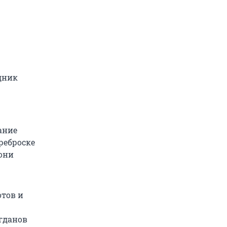
дник
ание
реброске
они
отов и
огданов