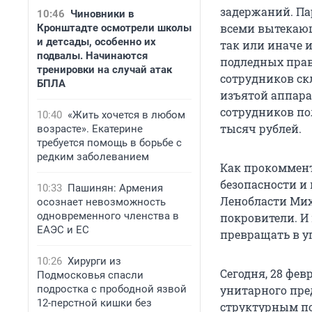
задержаний. Па
10:46
Чиновники в
всеми вытекающ
Кронштадте осмотрели школы
и детсады, особенно их
так или иначе и
подвалы. Начинаются
подледных прави
тренировки на случай атак
сотрудников ск
БПЛА
изъятой аппарат
сотрудников по
10:40
«Жить хочется в любом
тысяч рублей.
возрасте». Екатерине
требуется помощь в борьбе с
редким заболеванием
Как прокоммен
безопасности и
10:33
Пашинян: Армения
Ленобласти Мих
осознает невозможность
одновременного членства в
покровители. И
ЕАЭС и ЕС
превращать в у
10:26
Хирурги из
Сегодня, 28 фев
Подмосковья спасли
подростка с прободной язвой
унитарного пре
12-перстной кишки без
структурным по