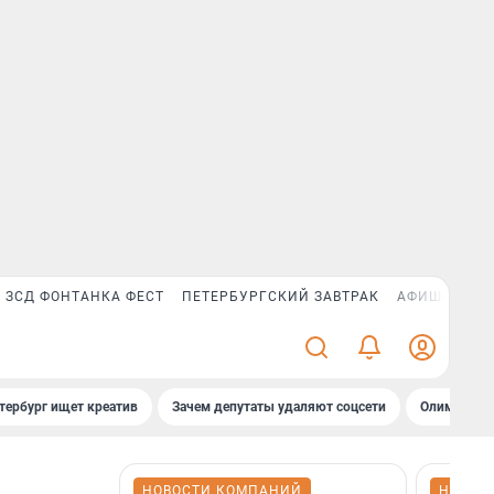
ЗСД ФОНТАНКА ФЕСТ
ПЕТЕРБУРГСКИЙ ЗАВТРАК
АФИША PLUS
тербург ищет креатив
Зачем депутаты удаляют соцсети
Олимпиадни
НОВОСТИ КОМПАНИЙ
НОВОС