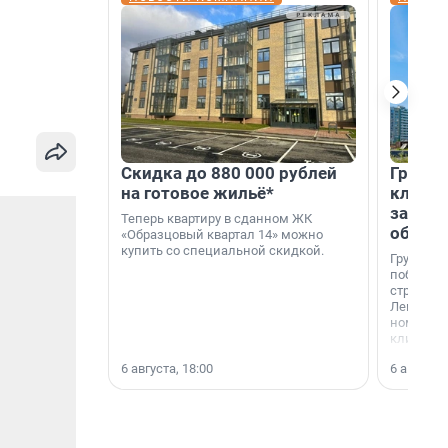
Скидка до 880 000 рублей
Группа
на готовое жильё*
клиен
застро
Теперь квартиру в сданном ЖК
област
«Образцовый квартал 14» можно
купить со специальной скидкой.
Группа А
победите
строител
Ленингра
номинац
клиенто
застройщ
6 августа, 18:00
6 августа,
области»