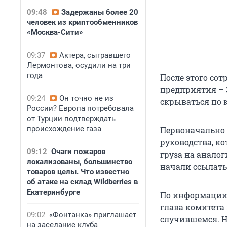
09:48
Задержаны более 20
человек из криптообменников
«Москва-Сити»
09:37
Актера, сыгравшего
Лермонтова, осудили на три
года
После этого со
предприятия – 
09:24
Он точно не из
скрываться по 
России? Европа потребовала
от Турции подтверждать
происхождение газа
Первоначально 
руководства, ко
09:12
Очаги пожаров
груза на анало
локализованы, большинство
начали ссылать
товаров целы. Что известно
об атаке на склад Wildberries в
Екатеринбурге
По информации 
глава комитета
09:02
«Фонтанка» приглашает
случившемся. Н
на заседание клуба