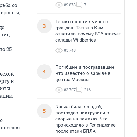
рьба со
89 873
7
персоны,
Теракты против мирных
3
де
граждан. Татьяна Ким
ответила, почему ВСУ атакует
иниц
склады Wildberries
но 25
85 748
Погибшие и пострадавшие.
4
еской
Что известно о взрыве в
центре Москвы
ургу и
ия и
83 707
216
мацию
Галька била в людей,
5
пострадавших грузили в
скорые на лежаках. Что
го
происходило в Геленджике
яющегося
после атаки БПЛА