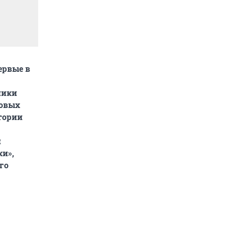
ервые в
ники
ровых
тории
и
ки»,
го