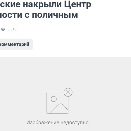
ские накрыли Центр
ности с поличным
4
3 343
 комментарий