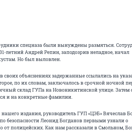
трудники спецназа были вынуждены размяться. Сотру
31-летний Андрей Репин, заподозрив неладное, начал
кустам. Но был выловлен.
в своих объяснениях задержанные ссылались на указ
торое, по их словам, заключалось в срочной ночной пе
гичный склад ГУПа на Новоникитинской улице. Затем 
ся и на конкретные фамилии.
нашего издания, руководитель ГУП «ЦЭБ» Вячеслав Б
 по безопасности Леонид Богданов первыми узнали о
о от полицейских. Как нам рассказали в Смольном, Б