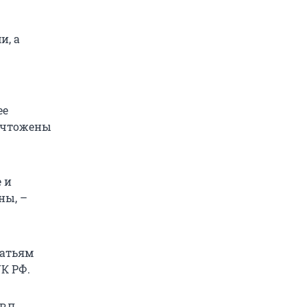
ю
и, а
ее
ничтожены
 и
ны, –
татьям
УК РФ.