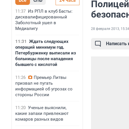
Все
СПБ
24 часа
Полицей
11:37
Из РПЛ в клуб Басты:
безопас
дисквалифицированный
Заболотный ушел в
Медиалигу
28 февраля 2013, 15:3
11:31
Ждать следующих
Написать
операций минимум год.
Петербурженку выписали из
больницы после нападения
бывшего с кислотой
11:26
Премьер Литвы
призвал не пугать
информацией об угрозах со
стороны России
11:20
Ученые выяснили,
какие запахи привлекают
комаров разных видов