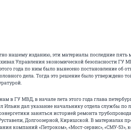
стно нашему изданию, эти материалы последние пять 
рхивах Управления экономической безопасности ГУ МВ
этого года по ним было вынесено постановление об от
оловного дела. Тогда это решение было утверждено то
уратурой.
нам в ГУ МВД, в начале лета этого года глава петербур
л Ильин дал указание начальнику отдела службы по 
оэнергетики заняться историей ремонта трубопровода
 Руставели, Долгоозерной, Киришской. В материалах п
ания компаний «Петроком», «Мост-сервис», «СМУ-53», 