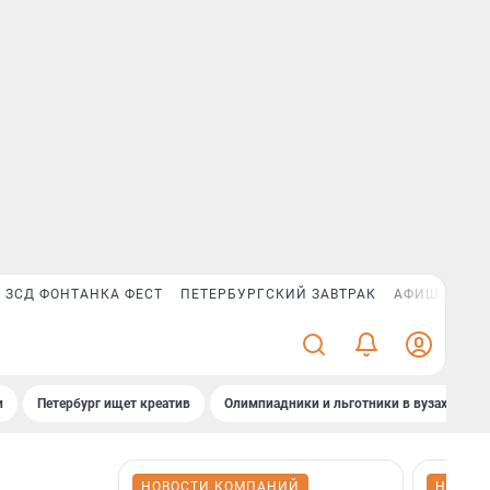
ЗСД ФОНТАНКА ФЕСТ
ПЕТЕРБУРГСКИЙ ЗАВТРАК
АФИША PLUS
и
Петербург ищет креатив
Олимпиадники и льготники в вузах СПб
НОВОСТИ КОМПАНИЙ
НОВОС