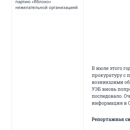
партию «Яблоко»
нежелательной организацией
В июле этого г
прокуратуру с п
возникшими обс
УЭБ вновь попр
последовало. О
информация в 
Репортажная с