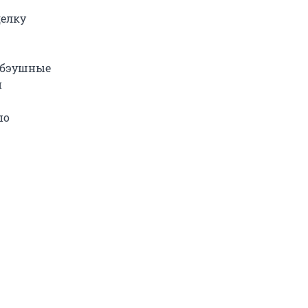
делку
л бэушные
й
по