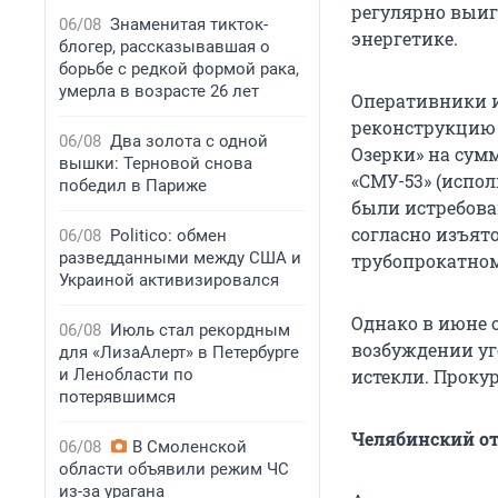
регулярно выиг
06/08
Знаменитая тикток-
энергетике.
блогер, рассказывавшая о
борьбе с редкой формой рака,
умерла в возрасте 26 лет
Оперативники и
реконструкцию 
06/08
Два золота с одной
Озерки» на сумм
вышки: Терновой снова
«СМУ-53» (испол
победил в Париже
были истребова
согласно изъят
06/08
Politico: обмен
разведданными между США и
трубопрокатном
Украиной активизировался
Однако в июне 
06/08
Июль стал рекордным
возбуждении уг
для «ЛизаАлерт» в Петербурге
и Ленобласти по
истекли. Прокур
потерявшимся
Челябинский о
06/08
В Смоленской
области объявили режим ЧС
из-за урагана