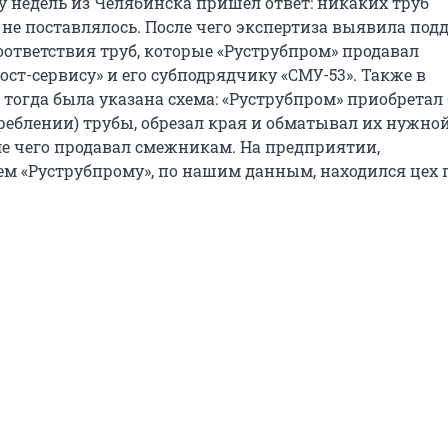
у недель из Челябинска пришел ответ: никаких труб
 не поставлялось. После чего экспертиза выявила под
оответствия труб, которые «Руструбпром» продавал
ост-сервису» и его субподрядчику «СМУ-53». Также в
 тогда была указана схема: «Руструбпром» приобрета
реблении) трубы, обрезал края и обматывал их нужно
ле чего продавал смежникам. На предприятии,
 «Руструбпрому», по нашим данным, находился цех 