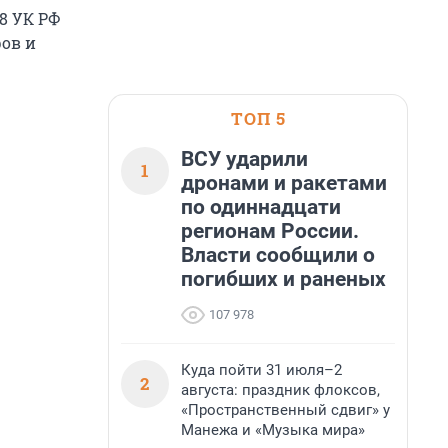
8 УК РФ
ров и
ТОП 5
ВСУ ударили
1
дронами и ракетами
по одиннадцати
регионам России.
Власти сообщили о
погибших и раненых
107 978
Куда пойти 31 июля–2
2
августа: праздник флоксов,
«Пространственный сдвиг» у
Манежа и «Музыка мира»