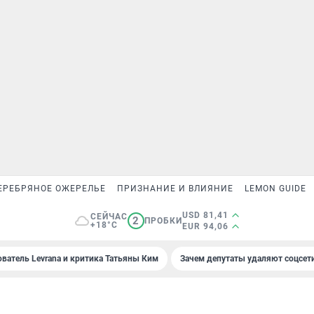
ЕРЕБРЯНОЕ ОЖЕРЕЛЬЕ
ПРИЗНАНИЕ И ВЛИЯНИЕ
LEMON GUIDE
USD 81,41
СЕЙЧАС
2
ПРОБКИ
+18°C
EUR 94,06
ователь Levrana и критика Татьяны Ким
Зачем депутаты удаляют соцсет