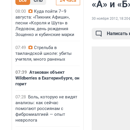
Все
СПБ
24 часа
«А» и «Б
08:00
Куда пойти 7–9
августа: «Пикник Афиши»,
30 ноября 2012, 18:20
песни «Короля и Шута» в
Ледовом, день рождения
Написать
Зощенко и кубинские марки
07:49
Стрельба в
таиландской школе: убиты
учителя, много раненых
07:39
Атакован объект
Wildberries в Екатеринбурге, он
горит
07:28
Боль, которую не видят
анализы: как сейчас
помогают россиянам с
фибромиалгией — опыт
невролога