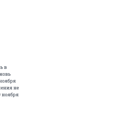
ь в
вновь
 ноября
шения не
9 ноября