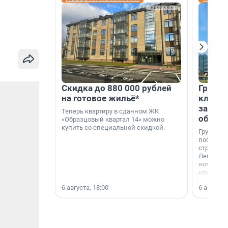
Скидка до 880 000 рублей
Группа
на готовое жильё*
клиен
застро
Теперь квартиру в сданном ЖК
област
«Образцовый квартал 14» можно
купить со специальной скидкой.
Группа А
победите
строител
Ленингра
номинац
клиенто
застройщ
6 августа, 18:00
6 августа,
области»