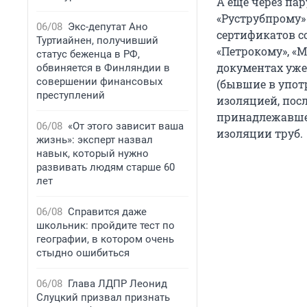
А еще через пар
«Руструбпрому»
06/08
Экс-депутат Ано
сертификатов с
Туртиайнен, получивший
«Петрокому», «М
статус беженца в РФ,
документах уже
обвиняется в Финляндии в
совершении финансовых
(бывшие в упот
преступлений
изоляцией, пос
принадлежавшем
06/08
«От этого зависит ваша
изоляции труб.
жизнь»: эксперт назвал
навык, который нужно
развивать людям старше 60
лет
06/08
Справится даже
школьник: пройдите тест по
географии, в котором очень
стыдно ошибиться
06/08
Глава ЛДПР Леонид
Слуцкий призвал признать