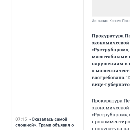
Источник: 
Ксения Пот
Прокуратура Пе
экономической
«Руструбпром», 
масштабными о
нарушениям в к
о мошенничеств
востребовано. 
вице-губернато
Прокуратура Пе
экономической
«Руструбпром», 
07:15
«Оказалась самой
прокомментиров
сложной». Трамп объявил о
прокуратура на