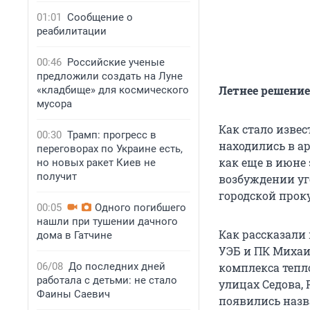
01:01
Сообщение о
реабилитации
00:46
Российские ученые
предложили создать на Луне
Летнее решение
«кладбище» для космического
мусора
Как стало изве
00:30
Трамп: прогресс в
находились в а
переговорах по Украине есть,
как еще в июне 
но новых ракет Киев не
получит
возбуждении уг
городской прок
00:05
Одного погибшего
нашли при тушении дачного
Как рассказали 
дома в Гатчине
УЭБ и ПК Михаи
06/08
До последних дней
комплекса тепл
работала с детьми: не стало
улицах Седова,
Фаины Саевич
появились назв