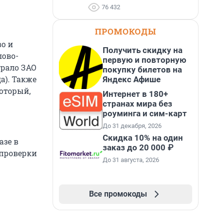
76 432
ПРОМОКОДЫ
о и
Получить скидку на
лово-
первую и повторную
грало ЗАО
покупку билетов на
а). Также
Яндекс Афише
оторый,
Интернет в 180+
странах мира без
роуминга и сим-карт
До 31 декабря, 2026
Скидка 10% на один
азе в
заказ до 20 000 ₽
 проверки
До 31 августа, 2026
Все промокоды