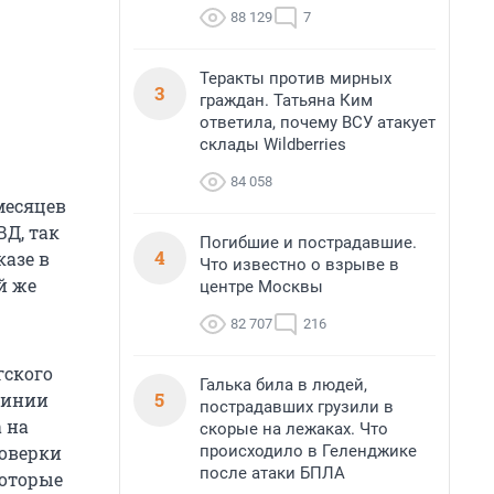
88 129
7
Теракты против мирных
3
граждан. Татьяна Ким
ответила, почему ВСУ атакует
склады Wildberries
84 058
месяцев
Д, так
Погибшие и пострадавшие.
4
казе в
Что известно о взрыве в
й же
центре Москвы
82 707
216
гского
Галька била в людей,
5
линии
пострадавших грузили в
 на
скорые на лежаках. Что
происходило в Геленджике
роверки
после атаки БПЛА
которые