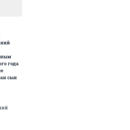
и
аний
дным
ого года
не
зан сын
ний