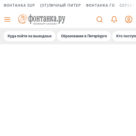
ФОНТАНКА SUP
(ОТ)ЛИЧНЫЙ ПИТЕР
ФОНТАНКА ГО
СЕРЕБР
Куда пойти на выходных
Образование в Петербурге
Кто поступ