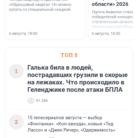
области» 2026
«Образцовый квартал 14» можно
купить со специальной скидкой.
Группа Аквилон стала 
победителей конкурса 
строительная организа
Ленинградской области 
номинации «Самый
6 августа, 18:00
6 августа, 16:50
клиентоориентированн
застройщик Ленинград
области».
ТОП 5
Галька била в людей,
1
пострадавших грузили в скорые
на лежаках. Что происходило в
Геленджике после атаки БПЛА
91 286
15 телесериалов августа — выбор
2
«Фонтанки»: «Коп-звезда», новые «Тед
Лассо» и «Джек Ричер», «Одержимость»