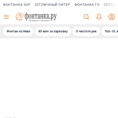
ФОНТАНКА SUP
(ОТ)ЛИЧНЫЙ ПИТЕР
ФОНТАНКА ГО
СЕРЕБР
Фонтан на Неве
40 млн за парковку
О чистоте рек
Топ-10, 