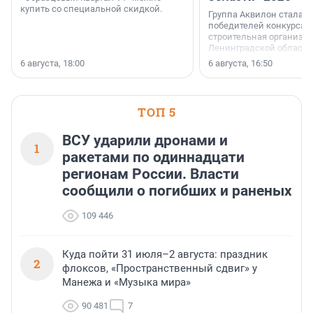
купить со специальной скидкой.
Группа Аквилон стала 
победителей конкурса 
строительная организа
Ленинградской области 
номинации «Самый
6 августа, 18:00
6 августа, 16:50
клиентоориентированн
застройщик Ленинград
области».
ТОП 5
ВСУ ударили дронами и
1
ракетами по одиннадцати
регионам России. Власти
сообщили о погибших и раненых
109 446
Куда пойти 31 июля–2 августа: праздник
2
флоксов, «Пространственный сдвиг» у
Манежа и «Музыка мира»
90 481
7