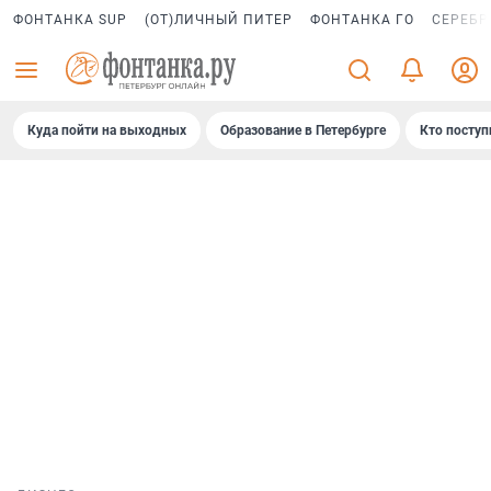
ФОНТАНКА SUP
(ОТ)ЛИЧНЫЙ ПИТЕР
ФОНТАНКА ГО
СЕРЕБР
Куда пойти на выходных
Образование в Петербурге
Кто поступ