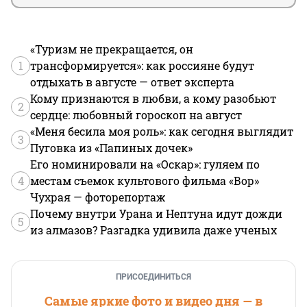
«Туризм не прекращается, он
1
трансформируется»: как россияне будут
отдыхать в августе — ответ эксперта
Кому признаются в любви, а кому разобьют
2
сердце: любовный гороскоп на август
«Меня бесила моя роль»: как сегодня выглядит
3
Пуговка из «Папиных дочек»
Его номинировали на «Оскар»: гуляем по
4
местам съемок культового фильма «Вор»
Чухрая — фоторепортаж
Почему внутри Урана и Нептуна идут дожди
5
из алмазов? Разгадка удивила даже ученых
ПРИСОЕДИНИТЬСЯ
Самые яркие фото и видео дня — в