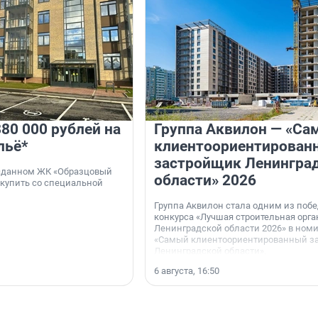
80 000 рублей на
Группа Аквилон — «Са
льё*
клиентоориентирован
застройщик Ленингра
 сданном ЖК «Образцовый
области» 2026
 купить со специальной
Группа Аквилон стала одним из поб
конкурса «Лучшая строительная орг
Ленинградской области 2026» в ном
«Самый клиентоориентированный з
Ленинградской области».
6 августа, 16:50