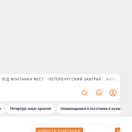
ЗСД ФОНТАНКА ФЕСТ
ПЕТЕРБУРГСКИЙ ЗАВТРАК
АФИША PLUS
и
Петербург ищет креатив
Олимпиадники и льготники в вузах СПб
НОВОСТИ КОМПАНИЙ
НОВОС