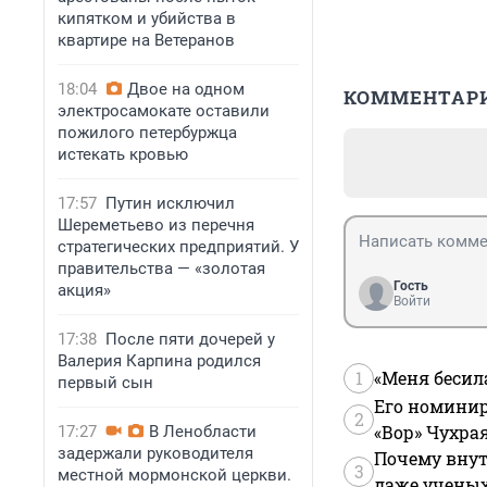
кипятком и убийства в
квартире на Ветеранов
18:04
Двое на одном
КОММЕНТАР
электросамокате оставили
пожилого петербуржца
истекать кровью
17:57
Путин исключил
Шереметьево из перечня
стратегических предприятий. У
правительства — «золотая
Гость
акция»
Войти
17:38
После пяти дочерей у
Валерия Карпина родился
1
«Меня бесил
первый сын
Его номинир
2
«Вор» Чухра
17:27
В Ленобласти
задержали руководителя
Почему внут
3
местной мормонской церкви.
даже учены