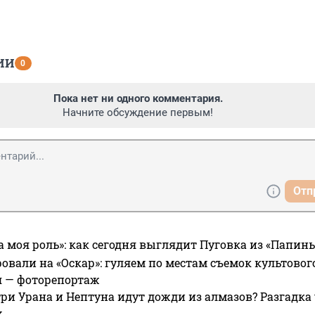
ИИ
0
Пока нет ни одного комментария.
Начните обсуждение первым!
Отп
а моя роль»: как сегодня выглядит Пуговка из «Папин
овали на «Оскар»: гуляем по местам съемок культово
я — фоторепортаж
ри Урана и Нептуна идут дожди из алмазов? Разгадка
х