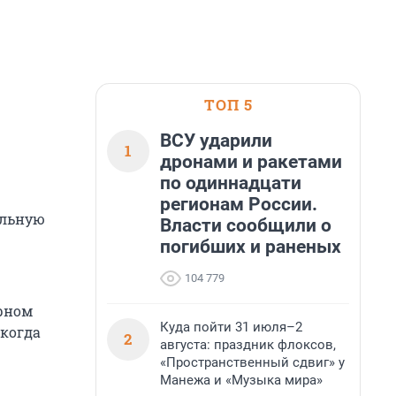
ТОП 5
ВСУ ударили
1
дронами и ракетами
по одиннадцати
регионам России.
альную
Власти сообщили о
погибших и раненых
104 779
арном
Куда пойти 31 июля–2
 когда
2
августа: праздник флоксов,
«Пространственный сдвиг» у
Манежа и «Музыка мира»