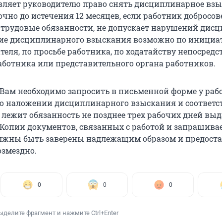
вляет руководителю право снять дисциплинарное взы
чно до истечения 12 месяцев, если работник добросов
 трудовые обязанности, не допускает нарушений дис
тие дисциплинарного взыскания возможно по инициа
теля, по просьбе работника, по ходатайству непосредс
аботника или представительного органа работников.
 Вам необходимо запросить в письменной форме у раб
о наложении дисциплинарного взыскания и соответс
 лежит обязанность не позднее трех рабочих дней выд
Копии документов, связанных с работой и запрашив
лжны быть заверены надлежащим образом и предост
озмездно.
0
0
0
ыделите фрагмент и нажмите Ctrl+Enter