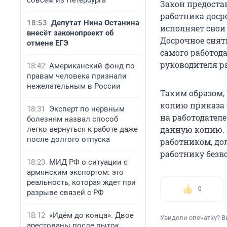
совсем из Петербурга
Закон предоста
работника досро
18:53
Депутат Нина Останина
исполняет свои
внесёт законопроект об
Досрочное сня
отмене ЕГЭ
самого работода
руководителя р
18:42
Американский фонд по
правам человека признали
нежелательным в России
Таким образом,
копию приказа 
18:31
Эксперт по нервным
на работодателе
болезням назвал способ
данную копию. 
легко вернуться к работе даже
после долгого отпуска
работником, до
работнику безв
18:23
МИД РФ о ситуации с
армянским экспортом: это
реальность, которая ждет при
0
разрыве связей с РФ
18:12
«Идём до конца». Двое
Увидели опечатку? В
арестованы после пыток