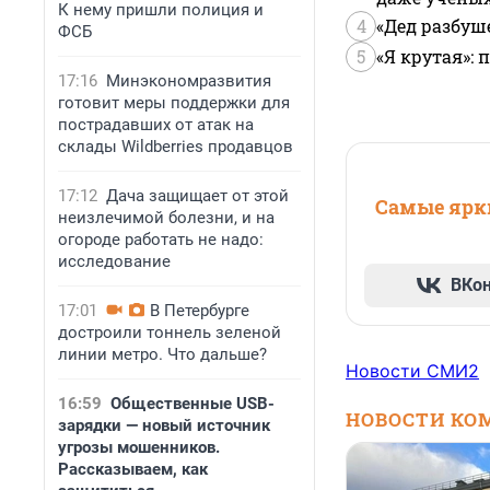
К нему пришли полиция и
4
«Дед разбуш
ФСБ
5
«Я крутая»:
17:16
Минэкономразвития
готовит меры поддержки для
пострадавших от атак на
склады Wildberries продавцов
17:12
Дача защищает от этой
Самые ярки
неизлечимой болезни, и на
огороде работать не надо:
исследование
ВКо
17:01
В Петербурге
достроили тоннель зеленой
линии метро. Что дальше?
Новости СМИ2
16:59
Общественные USB-
НОВОСТИ КО
зарядки — новый источник
угрозы мошенников.
Рассказываем, как