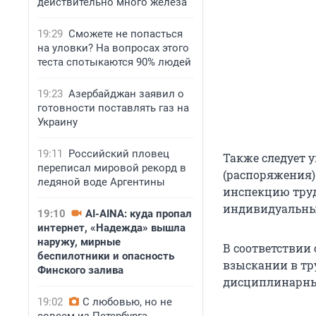
действительно много железа
19:29
Сможете не попасться
на уловки? На вопросах этого
теста спотыкаются 90% людей
19:23
Азербайджан заявил о
готовности поставлять газ на
Украину
19:11
Российский пловец
Также следует 
переписал мировой рекорд в
(распоряжения)
ледяной воде Аргентины
инспекцию труд
индивидуальны
19:10
AI-AINA: куда пропал
интернет, «Надежда» вышла
наружу, мирные
В соответствии 
беспилотники и опасность
взыскании в тр
Финского залива
дисциплинарны
19:02
С любовью, но не