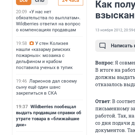
Все
СПБ
24 часа
Как пол
20:09
«У нас нет
взыскан
обязательства по выплатам».
Wildberries ответил на вопрос
о компенсациях продавцам
13 ноября 2012, 20:59
19:58
У стен Колизея
Написать
нашли «казарму римских
пожарных»: мозаика с
дельфином и крабом
Вопрос
: Я совм
поставила ученых в тупик
В итоге на раб
должны выдать 
19:46
Ларионов дал своему
отказалось выд
сыну ещё один шанс
закрепиться в СКА
Ответ
: В соотве
19:37
Wildberries пообещал
письменному за
выдать продавцам справки об
работой. Так, н
утрате товара в «ближайшие
со дня подачи 
дни»
документов. Та