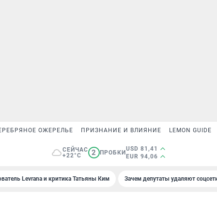
ЕРЕБРЯНОЕ ОЖЕРЕЛЬЕ
ПРИЗНАНИЕ И ВЛИЯНИЕ
LEMON GUIDE
USD 81,41
СЕЙЧАС
2
ПРОБКИ
+22°C
EUR 94,06
ователь Levrana и критика Татьяны Ким
Зачем депутаты удаляют соцсет