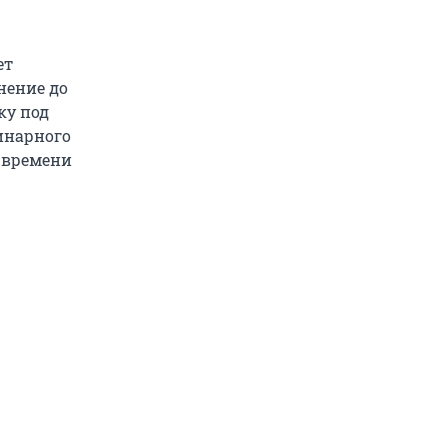
ет
нение до
ку под
инарного
я времени