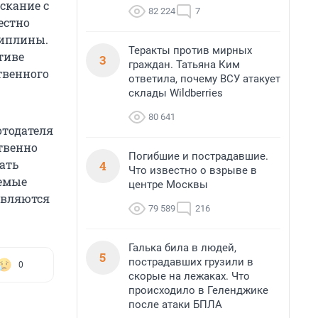
скание с
82 224
7
естно
циплины.
Теракты против мирных
тиве
3
граждан. Татьяна Ким
твенного
ответила, почему ВСУ атакует
склады Wildberries
80 641
отодателя
твенно
Погибшие и пострадавшие.
ать
4
Что известно о взрыве в
аемые
центре Москвы
авляются
79 589
216
Галька била в людей,
5
пострадавших грузили в
0
скорые на лежаках. Что
происходило в Геленджике
после атаки БПЛА