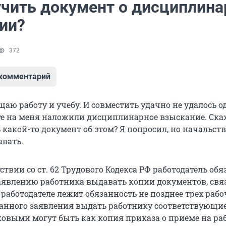
учить документ о дисциплин
ии?
372
 комментарий
ещаю работу и учебу. И совместить удачно не удалось 
оте на меня наложили дисциплинарное взыскание. Ска
какой-то документ об этом? Я попросил, но начальст
авать.
тствии со ст. 62 Трудового Кодекса РФ работодатель обя
явлению работника выдавать копии документов, свя
а работодателе лежит обязанность не позднее трех раб
данного заявления выдать работнику соответствующи
ковыми могут быть как копия приказа о приеме на раб