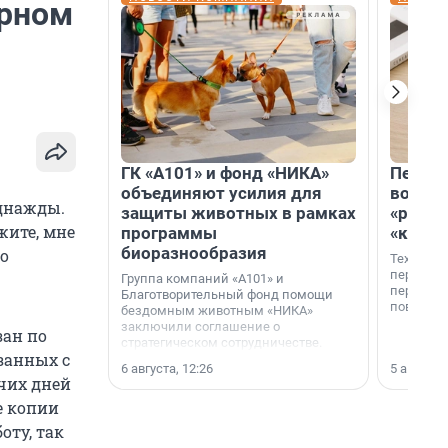
арном
ГК «А101» и фонд «НИКА»
Петер
объединяют усилия для
возвр
однажды.
защиты животных в рамках
«раскл
жите, мне
программы
«книж
биоразнообразия
во
Технолог
перестае
Группа компаний «А101» и
переходи
Благотворительный фонд помощи
повседне
бездомным животным «НИКА»
заключили соглашение о
зан по
стратегическом сотрудничестве.
занных с
6 августа, 12:26
5 августа,
очих дней
е копии
оту, так