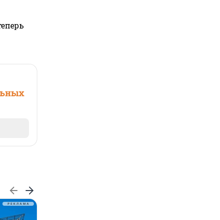
теперь
льных