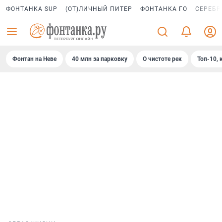
ФОНТАНКА SUP
(ОТ)ЛИЧНЫЙ ПИТЕР
ФОНТАНКА ГО
СЕРЕБР
Фонтан на Неве
40 млн за парковку
О чистоте рек
Топ-10, 