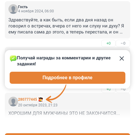
Гость
4 ноября 2024, 06:00
Здравствуйте, а как быть, если два дня назад он 
говорил о встречах, вчера от него ни слуху ни духу? Я 
ему писала сама до этого, а теперь перестала, и он 
молчит? Я все понимаю, у него работа с утра до ночи, 
+0
–0
он рос без родителей. Не знаю, как быть? Самой 
писать уже не хочу, хочу убежать от негативных 
Гость
мыслей, вернуть свое душевное равновесие
23 октября 2023, 10:31
Получай награды за комментарии и другие 
задания!
Здравствуйте, считаю мнения психологов 
абсолютной ложью. Мужчина добывает дичь, но 
Подробнее в профиле
чтобы заслужить женщине кусочек, это нужно 
ОООЧЕНЬ постараться. Нормальный мужчина абы 
+0
–0
какую женщину ( недостойную) к своим ресурсам не 
подпустит. Свою достойность женщине тоже нужно 
280777445
доказывать...
20 октября 2023, 21:23
ХОРОШИМ ДЛЯ МУЖЧИНЫ ЭТО НЕ ЗАКОНЧИТСЯ...
+0
–0