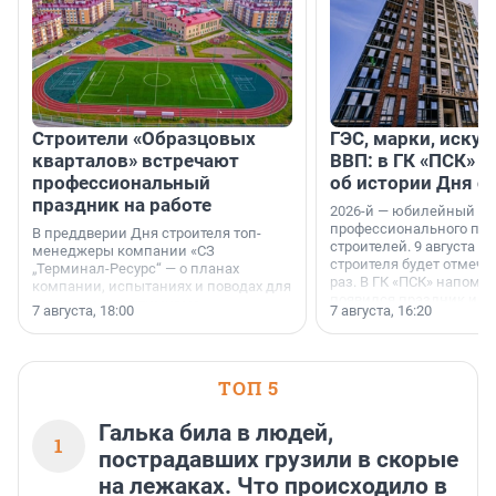
Строители «Образцовых
ГЭС, марки, искус
кварталов» встречают
ВВП: в ГК «ПСК» р
профессиональный
об истории Дня с
праздник на работе
2026-й — юбилейный го
профессионального пр
В преддверии Дня строителя топ-
строителей. 9 августа 2
менеджеры компании «СЗ
строителя будет отмечат
„Терминал-Ресурс“ — о планах
раз. В ГК «ПСК» напомни
компании, испытаниях и поводах для
появился праздник и к
осторожного оптимизма.
7 августа, 18:00
7 августа, 16:20
поменялась роль строит
ТОП 5
Галька била в людей,
1
пострадавших грузили в скорые
на лежаках. Что происходило в