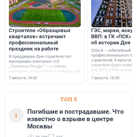
Строители «Образцовых
ГЭС, марки, искус
кварталов» встречают
ВВП: в ГК «ПСК» р
профессиональный
об истории Дня с
праздник на работе
2026-й — юбилейный го
профессионального пр
В преддверии Дня строителя топ-
строителей. 9 августа 2
менеджеры компании «СЗ
строителя будет отмечат
„Терминал-Ресурс“ — о планах
раз. В ГК «ПСК» напомни
компании, испытаниях и поводах для
появился праздник и к
осторожного оптимизма.
7 августа, 18:00
7 августа, 16:20
поменялась роль строит
ТОП 5
Погибшие и пострадавшие. Что
1
известно о взрыве в центре
Москвы