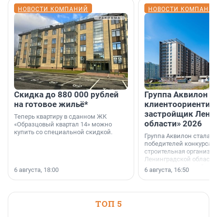
НОВОСТИ КОМПАНИЙ
НОВОСТИ КОМПАНИ
Скидка до 880 000 рублей
Группа Аквилон 
на готовое жильё*
клиентоориентир
застройщик Лени
Теперь квартиру в сданном ЖК
области» 2026
«Образцовый квартал 14» можно
купить со специальной скидкой.
Группа Аквилон стала 
победителей конкурса 
строительная организа
Ленинградской области 
номинации «Самый
6 августа, 18:00
6 августа, 16:50
клиентоориентированн
застройщик Ленинград
области».
ТОП 5