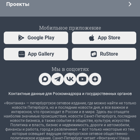
Проекты
Мобильное приложение
Google Play
App Store
App Gallery
RuStore
Мы в соцсетях
Контактные данные для Роскомнадзора и государственных органов
«Фонтанка» — петербургское сетевое издание, где можно найти не только
новости Петербурга, но и последние новости дня, и все важное и
интересное, что происходит в России и в мире. Здесь вы отыщете
наиболее значимые происшествия, новости Санкт-Петербурга, последние
новости бизнеса, а также события в обществе, культуре, искусстве.
Политика и власть, бизнес и недвижимость, дороги и автомобили,
финансы и работа, город и развлечения — вот только некоторые из тем,
которые освещает ведущее петербургское сетевое общественно-
политическое издание. Санкт-Петербург читает «Фонтанку»! Наша