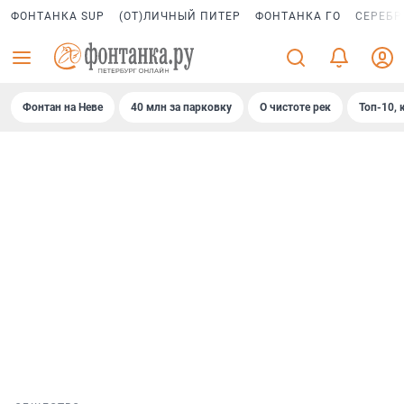
ФОНТАНКА SUP
(ОТ)ЛИЧНЫЙ ПИТЕР
ФОНТАНКА ГО
СЕРЕБР
Фонтан на Неве
40 млн за парковку
О чистоте рек
Топ-10, 