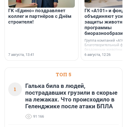
ГК «Едино» поздравляет
ГК «А101» и фонд
коллег и партнёров с Днём
объединяют усил
строителя!
защиты животных
программы
биоразнообразия
Группа компаний «А101»
Благотворительный фо
бездомным животным 
заключили соглашение
7 августа, 13:41
6 августа, 12:26
стратегическом сотрудн
ТОП 5
Галька била в людей,
1
пострадавших грузили в скорые
на лежаках. Что происходило в
Геленджике после атаки БПЛА
91 166