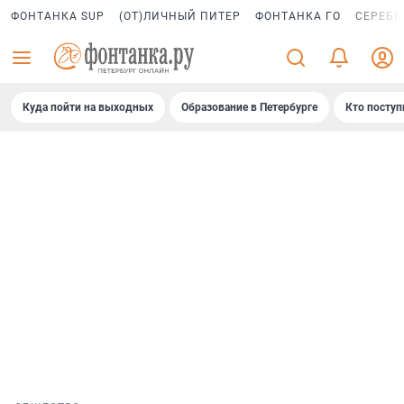
ФОНТАНКА SUP
(ОТ)ЛИЧНЫЙ ПИТЕР
ФОНТАНКА ГО
СЕРЕБР
Куда пойти на выходных
Образование в Петербурге
Кто поступ