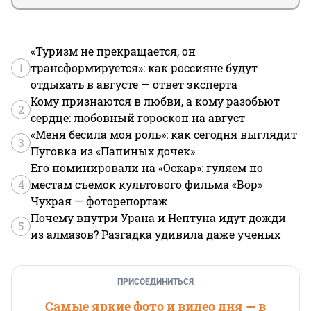
«Туризм не прекращается, он
1
трансформируется»: как россияне будут
отдыхать в августе — ответ эксперта
Кому признаются в любви, а кому разобьют
2
сердце: любовный гороскоп на август
«Меня бесила моя роль»: как сегодня выглядит
3
Пуговка из «Папиных дочек»
Его номинировали на «Оскар»: гуляем по
4
местам съемок культового фильма «Вор»
Чухрая — фоторепортаж
Почему внутри Урана и Нептуна идут дожди
5
из алмазов? Разгадка удивила даже ученых
ПРИСОЕДИНИТЬСЯ
Самые яркие фото и видео дня — в