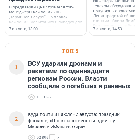
Инженеры МегаФона ус
телеком-оборудование 
В преддверии Дня строителя топ-
популярных водоёмах
менеджеры компании «СЗ
Ленинградской области
„Терминал-Ресурс“ — о планах
станции вблизи Лембол
компании, испытаниях и поводах для
Раздолинского озёр, а 
осторожного оптимизма.
7 августа, 18:00
7 августа, 14:59
недалеко от Большого Т
водопада.
ТОП 5
ВСУ ударили дронами и
1
ракетами по одиннадцати
регионам России. Власти
сообщили о погибших и раненых
111 086
Куда пойти 31 июля–2 августа: праздник
2
флоксов, «Пространственный сдвиг» у
Манежа и «Музыка мира»
92 896
7